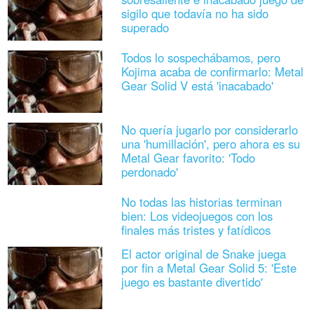
sigilo que todavía no ha sido
superado
Todos lo sospechábamos, pero
Kojima acaba de confirmarlo: Metal
Gear Solid V está 'inacabado'
No quería jugarlo por considerarlo
una 'humillación', pero ahora es su
Metal Gear favorito: 'Todo
perdonado'
No todas las historias terminan
bien: Los videojuegos con los
finales más tristes y fatídicos
El actor original de Snake juega
por fin a Metal Gear Solid 5: 'Este
juego es bastante divertido'