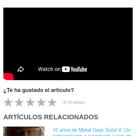
¿Te ha gustado el artículo?
-
/5 (
0
votos)
ARTÍCULOS RELACIONADOS
10 años de Metal Gear Solid V: Un
sobresaliente e inacabado juego de