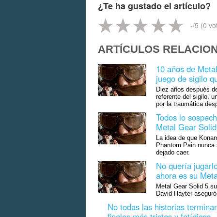
¿Te ha gustado el artículo?
-
/5 (
0
vo
ARTÍCULOS RELACIO
10 años de Metal
juego de sigilo 
Diez años después de
referente del sigilo,
por la traumática de
Todos lo sospech
Metal Gear Solid
La idea de que Konam
Phantom Pain nunca se
dejado caer.
No quería jugarlo
ahora es su Meta
Metal Gear Solid 5 su
David Hayter aseguró 
No todas las historias termina
finales más tristes y fatídicos