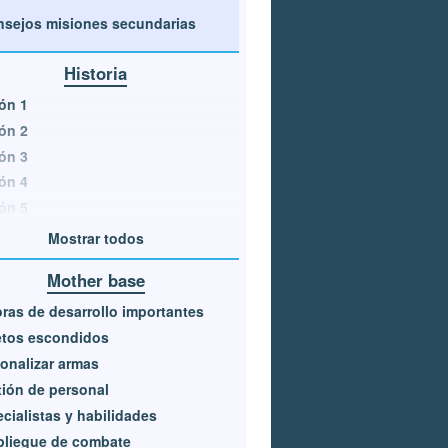
sejos misiones secundarias
Historia
ón 1
ón 2
ón 3
ón 4
ón 5
Mostrar todos
Mother base
ras de desarrollo importantes
etos escondidos
onalizar armas
ión de personal
cialistas y habilidades
pliegue de combate