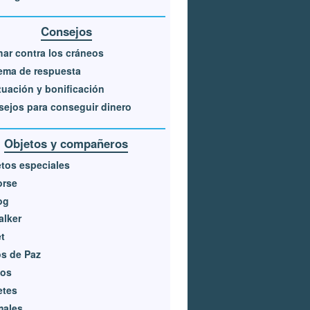
Consejos
ar contra los cráneos
ema de respuesta
uación y bonificación
ejos para conseguir dinero
Objetos y compañeros
tos especiales
orse
og
alker
t
s de Paz
nos
etes
males