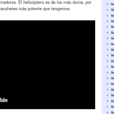
tiradores. El helicóptero es de los más duros, por
S
nzacohetes más potente que tengamos.
S
S
S
S
S
S
S
S
S
S
S
S
S
S
S
S
S
S
S