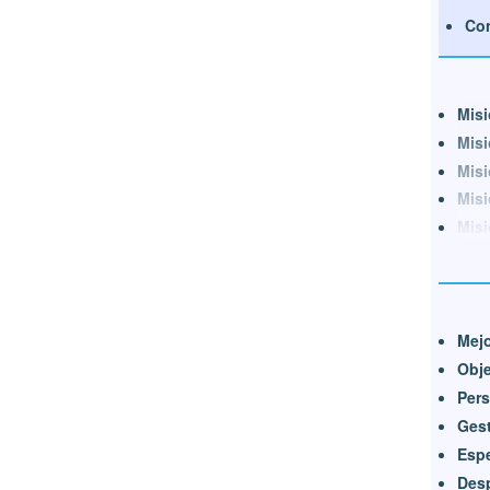
Con
Misi
Misi
Misi
Misi
Misi
Mejo
Obj
Pers
Gest
Espe
Des