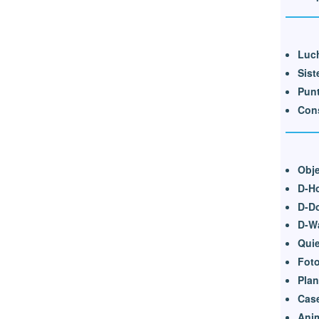
Luch
Sist
Punt
Cons
Obje
D-H
D-D
D-W
Quie
Foto
Pla
Cas
Ani