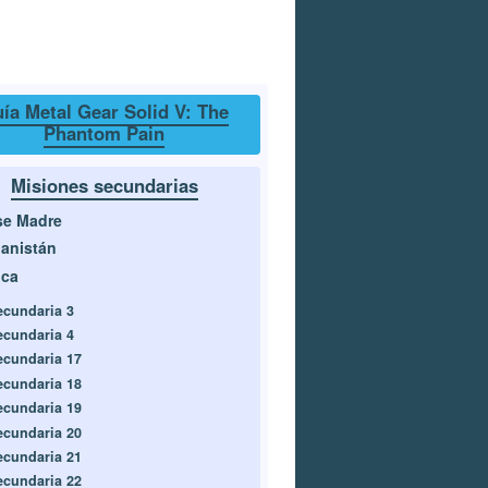
ía Metal Gear Solid V: The
Phantom Pain
Misiones secundarias
se Madre
anistán
ica
ecundaria 3
ecundaria 4
ecundaria 17
ecundaria 18
ecundaria 19
ecundaria 20
ecundaria 21
ecundaria 22