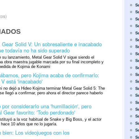
S
S
tos)
S
S
NADOS
S
S
 Gear Solid V: Un sobresaliente e inacabado
S
que todavía no ha sido superado
S
 su lanzamiento, Metal Gear Solid V sigue siendo el
S
 una obra maestra jugable marcada por su final incompleto y
spedida de Kojima de Konami
S
ábamos, pero Kojima acaba de confirmarlo:
S
 V está 'inacabado'
S
S
i no dejó a Hideo Kojima terminar Metal Gear Solid 5: The
 llegó a confirmar, pero ahora el director parece haberlo
S
S
 por considerarlo una 'humillación', pero
S
l Gear favorito: 'Todo perdonado'
S
stituyó a la voz habitual de Snake y Big Boss, y el actor
S
hace 10 años que no lo jugaría.
S
n bien: Los videojuegos con los
S