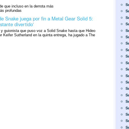
S
de que incluso en la derrota más
más profundas
S
 de Snake juega por fin a Metal Gear Solid 5:
S
stante divertido'
S
S
r y guionista que puso voz a Solid Snake hasta que Hideo
or Keifer Sutherland en la quinta entrega, ha jugado a The
S
S
S
S
S
S
S
S
S
S
S
S
S
S
S