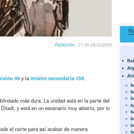
Gu
Redacción
·
21:30 26/12/2025
Ba
Afg
Áfr
isión 46
y la
misión secundaria 104
.
S
S
S
 blindado más dura. La unidad está en la parte del
S
Ditadi, y está en un escenario muy abierto, por lo
S
S
S
de el norte para así acabar de manera
S