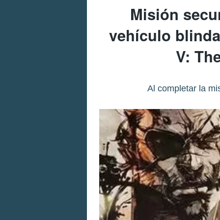
Misión secun
vehículo blinda
V: Th
Al completar la mi