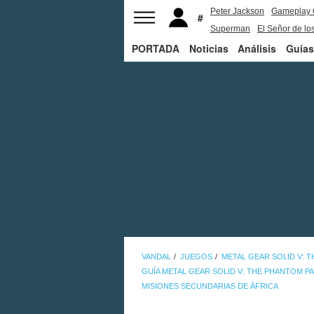
Peter Jackson
Gameplay 
Superman
El Señor de los
PORTADA
Noticias
Análisis
Guías
VANDAL
JUEGOS
METAL GEAR SOLID V: 
GUÍA METAL GEAR SOLID V: THE PHANTOM PA
MISIONES SECUNDARIAS DE ÁFRICA