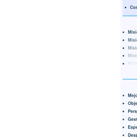
Con
Misi
Misi
Misi
Misi
Misi
Mejo
Obj
Pers
Gest
Espe
Des