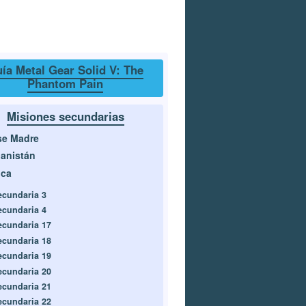
ía Metal Gear Solid V: The
Phantom Pain
Misiones secundarias
se Madre
anistán
ica
ecundaria 3
ecundaria 4
ecundaria 17
ecundaria 18
ecundaria 19
ecundaria 20
ecundaria 21
ecundaria 22