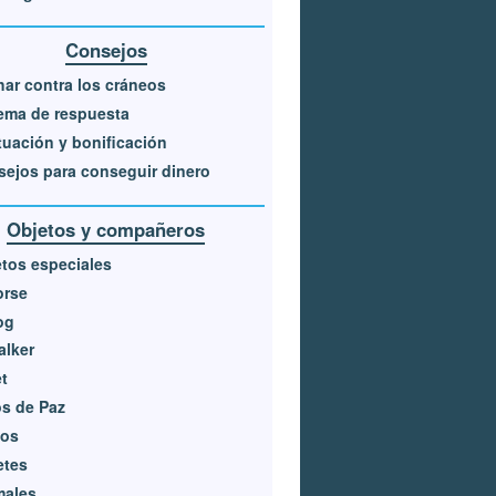
Consejos
ar contra los cráneos
ema de respuesta
uación y bonificación
ejos para conseguir dinero
Objetos y compañeros
tos especiales
orse
og
alker
t
s de Paz
nos
etes
males