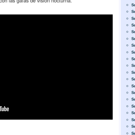
con las gafas de visión nocturna.
S
S
S
S
S
S
S
S
S
S
S
S
S
S
S
S
S
S
S
S