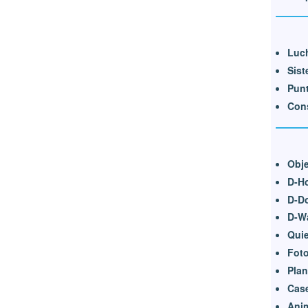
Luch
Sist
Punt
Cons
Obje
D-H
D-D
D-W
Quie
Foto
Pla
Cas
Ani