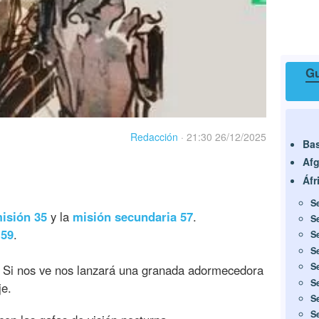
Gu
Redacción
·
21:30 26/12/2025
Ba
Afg
Áfr
S
isión 35
y la
misión secundaria 57
.
S
 59
.
S
S
S
a. Si nos ve nos lanzará una granada adormecedora
S
je.
S
S