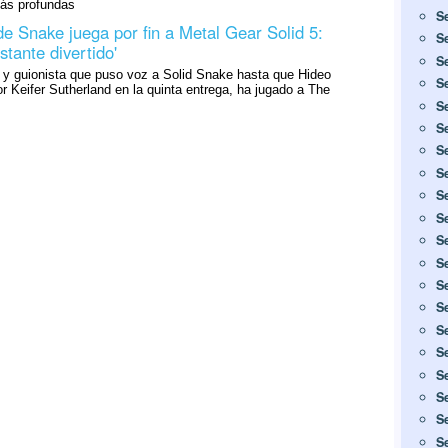
más profundas
S
 de Snake juega por fin a Metal Gear Solid 5:
S
stante divertido'
S
r y guionista que puso voz a Solid Snake hasta que Hideo
S
or Keifer Sutherland en la quinta entrega, ha jugado a The
S
S
S
S
S
S
S
S
S
S
S
S
S
S
S
S