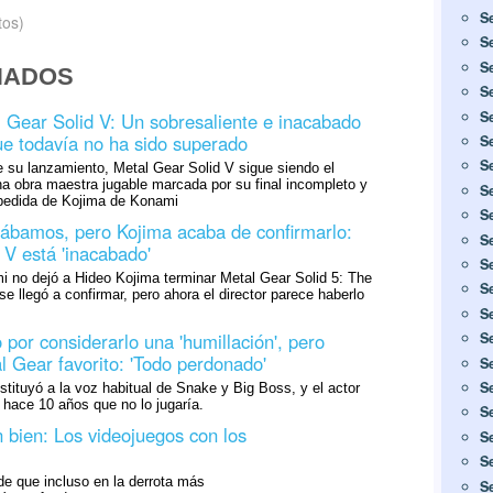
S
tos)
S
S
NADOS
S
S
 Gear Solid V: Un sobresaliente e inacabado
que todavía no ha sido superado
S
S
 su lanzamiento, Metal Gear Solid V sigue siendo el
 una obra maestra jugable marcada por su final incompleto y
S
spedida de Kojima de Konami
S
ábamos, pero Kojima acaba de confirmarlo:
S
 V está 'inacabado'
S
i no dejó a Hideo Kojima terminar Metal Gear Solid 5: The
S
 llegó a confirmar, pero ahora el director parece haberlo
S
 por considerarlo una 'humillación', pero
S
l Gear favorito: 'Todo perdonado'
S
S
stituyó a la voz habitual de Snake y Big Boss, y el actor
hace 10 años que no lo jugaría.
S
n bien: Los videojuegos con los
S
S
de que incluso en la derrota más
S