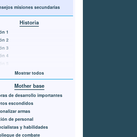
sejos misiones secundarias
Historia
ón 1
ón 2
ón 3
ón 4
ón 5
Mostrar todos
Mother base
ras de desarrollo importantes
etos escondidos
onalizar armas
ión de personal
cialistas y habilidades
pliegue de combate