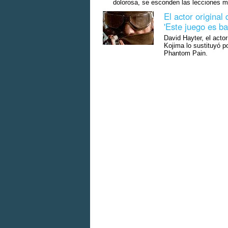
dolorosa, se esconden las lecciones 
El actor original
'Este juego es ba
David Hayter, el acto
Kojima lo sustituyó p
Phantom Pain.