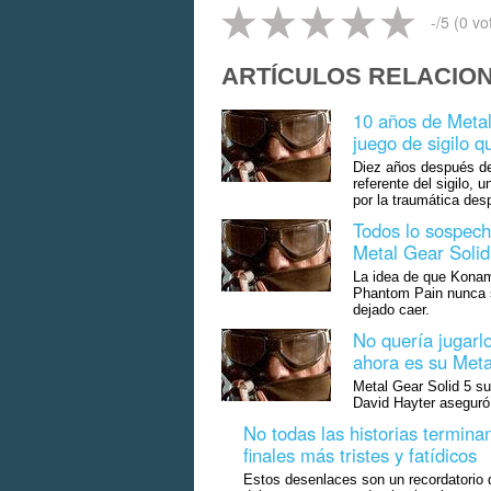
-
/5 (
0
vo
ARTÍCULOS RELACIO
10 años de Metal
juego de sigilo 
Diez años después de
referente del sigilo,
por la traumática de
Todos lo sospech
Metal Gear Solid
La idea de que Konam
Phantom Pain nunca se
dejado caer.
No quería jugarlo
ahora es su Meta
Metal Gear Solid 5 su
David Hayter aseguró 
No todas las historias termina
finales más tristes y fatídicos
Estos desenlaces son un recordatorio 