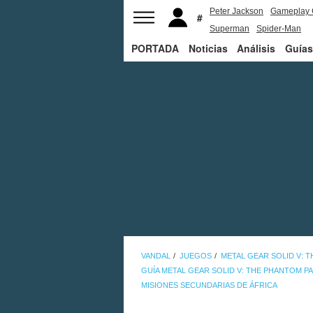
Peter Jackson
Gameplay 
Superman
Spider-Man
PORTADA
Noticias
Análisis
Guías
VANDAL
JUEGOS
METAL GEAR SOLID V: 
GUÍA METAL GEAR SOLID V: THE PHANTOM PA
MISIONES SECUNDARIAS DE ÁFRICA