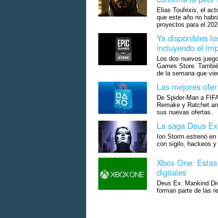
Elias Toufexis, el a
que este año no habrá
proyectos para el 202
Ya disponibles l
incluyendo el im
Los dos nuevos juego
Games Store. También
de la semana que vie
Las mejores ofer
De Spider-Man a FIFA
Remake y Ratchet and 
sus nuevas ofertas.
La saga Deus Ex
Ion Storm estrenó en 
con sigilo, hackeos y
Xbox One: Estas 
digitales
Deus Ex: Mankind Div
forman parte de las 