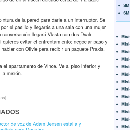
SM
SM
pintura de la pared para darle a un interruptor. Se
 por el pasillo y llegarás a una sala con una mujer
a conversación llegará Vlasta con dos Dvali.
Misi
 quieres evitar el enfrentamiento: negociar paso y
Misi
 hablar con Olivie para recibir un paquete Praxis.
Misi
Misi
a el apartamento de Vince. Ve al piso inferior y
Misi
 la misión.
Misi
Misi
Misi
Misi
tos)
Misi
NADOS
Misi
Misi
 actor de voz de Adam Jensen estalla y
Misi
 noticia para Deus Ex