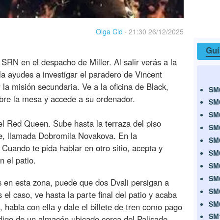
Olga Cid
·
21:30 26/12/2025
Guí
 SRN en el despacho de Miller. Al salir verás a la
la ayudes a investigar el paradero de Vincent
 la misión secundaria. Ve a la oficina de Black,
SM
obre la mesa y accede a su ordenador.
SM
SM
n el Red Queen. Sube hasta la terraza del piso
SM
te, llamada Dobromila Novakova. En la
SM
Cuando te pida hablar en otro sitio, acepta y
SM
n el patio.
SM
SM
 en esta zona, puede que dos Dvali persigan a
SM
el caso, ve hasta la parte final del patio y acaba
SM
 habla con ella y dale el billete de tren como pago
SM
ódigo de un almacén ubicado cerca del Palisade