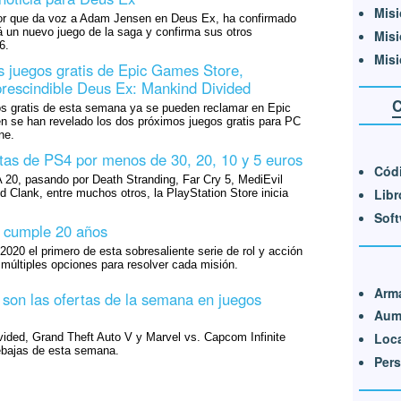
Misi
ctor que da voz a Adam Jensen en Deus Ex, ha confirmado
 un nuevo juego de la saga y confirma sus otros
Misi
6.
Misi
os juegos gratis de Epic Games Store,
prescindible Deus Ex: Mankind Divided
C
s gratis de esta semana ya se pueden reclamar en Epic
 se han revelado los dos próximos juegos gratis para PC
ne.
tas de PS4 por menos de 30, 20, 10 y 5 euros
Códi
 20, pasando por Death Stranding, Far Cry 5, MediEvil
Libr
Clank, entre muchos otros, la PlayStation Store inicia
Soft
 cumple 20 años
2020 el primero de esta sobresaliente serie de rol y acción
 múltiples opciones para resolver cada misión.
Arm
son las ofertas de la semana en juegos
Aum
Loca
ided, Grand Theft Auto V y Marvel vs. Capcom Infinite
rebajas de esta semana.
Per