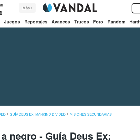
an
Más ↓
5
Juegos
Reportajes
Avances
Trucos
Foro
Random
Hard
DED
GUÍA DEUS EX: MANKIND DIVIDED
MISIONES SECUNDARIAS
a negro - Guía Deus Ex: