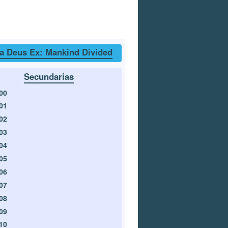
a Deus Ex: Mankind Divided
Secundarias
00
01
02
03
04
05
06
07
08
09
10