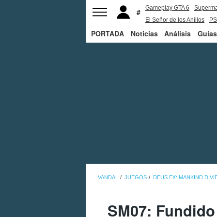
Gameplay GTA 6
Superm
El Señor de los Anillos
PS
PORTADA
Noticias
Análisis
Guías
VANDAL
JUEGOS
DEUS EX: MANKIND DIVI
SM07: Fundido 