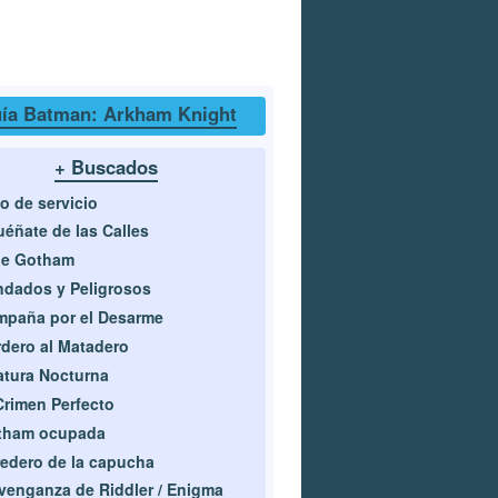
ía Batman: Arkham Knight
+ Buscados
o de servicio
éñate de las Calles
de Gotham
ndados y Peligrosos
paña por el Desarme
dero al Matadero
atura Nocturna
Crimen Perfecto
tham ocupada
edero de la capucha
venganza de Riddler / Enigma