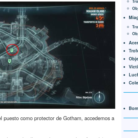
Tr
Ob
Miag
Tro
Ob
Acer
Trof
Obje
Víct
Luch
Cole
Bom
el puesto como protector de Gotham, accedemos a