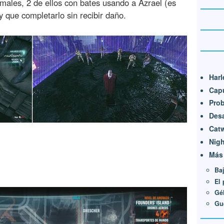
ales, 2 de ellos con bates usando a Azrael (es
 que completarlo sin recibir daño.
Harl
Cap
Prob
Desa
Cat
Nig
Más
Baj
El 
Gé
Gu