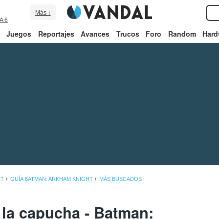
Más ↓
A 6
Juegos
Reportajes
Avances
Trucos
Foro
Random
Hard
HT
GUÍA BATMAN: ARKHAM KNIGHT
MÁS BUSCADOS
 la capucha - Batman: