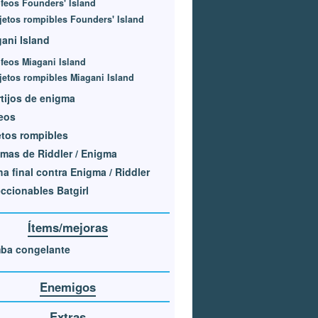
ofeos Founders' Island
jetos rompibles Founders' Island
ani Island
feos Miagani Island
jetos rompibles Miagani Island
tijos de enigma
eos
tos rompibles
imas de Riddler / Enigma
a final contra Enigma / Riddler
ccionables Batgirl
Ítems/mejoras
ba congelante
Enemigos
Extras