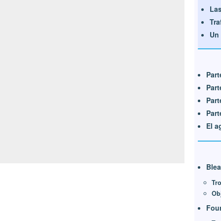
Las
Tra
Un 
Part
Part
Part
Part
El a
Blea
Tro
Ob
Foun