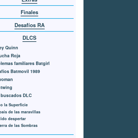
Finales
Desafíos RA
DLCS
ey Quinn
ucha Roja
lemas familiares Batgirl
fíos Batmovil 1989
woman
htwing
 buscados DLC
o la Superficie
país de las maravillas
lido despertar
erra de las Sombras