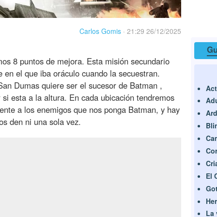
Carlos Gomis
·
21:29 26/12/2025
Gu
mos 8 puntos de mejora. Esta misión secundario
he en el que iba oráculo cuando la secuestran.
 San Dumas quiere ser el sucesor de Batman ,
Act
 si esta a la altura. En cada ubicación tendremos
Adu
rente a los enemigos que nos ponga Batman, y hay
Ar
os den ni una sola vez.
Bli
Cam
Cor
Cri
El 
Go
Her
La 