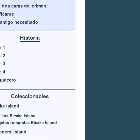
 dos caras del crimen
ficante
amigo necesitado
Historia
e 1
e 2
e 3
e 4
guacero
Coleccionables
ke Island
feos Bleake Island
jetos rompibles Bleake Island
ders' Island