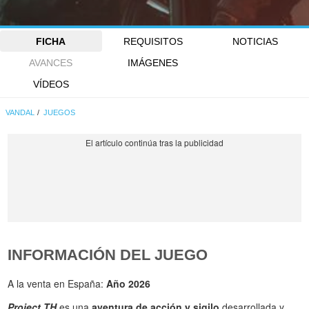
FICHA
REQUISITOS
NOTICIAS
AVANCES
IMÁGENES
VÍDEOS
VANDAL
JUEGOS
INFORMACIÓN DEL JUEGO
A la venta en España:
Año 2026
Project TH
es una
aventura de acción y sigilo
desarrollada y