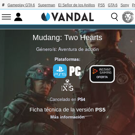
Gameplay GTA 6
Superman
El Señor de los Anillos
PS5
GTA 6
Sony
P
Mudang: Two Hearts
Género/s:
Aventura de acción
Plataformas:
OFERTA
Cancelado en
PS4
Ficha técnica de la versión
PS5
Más información