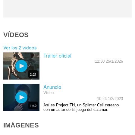
VÍDEOS
Ver los 2 vídeos
Tráiler oficial
12:30 25/1/2026
2:21
Anuncio
Vídeo
10:24 1/2/2023
Así es Project TH, un Splinter Cell coreano
1:49
con un actor de El juego del calamar.
IMÁGENES