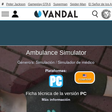
Peter Jackson
Gameplay GTA 6
Superman
Spider-Man
El Señor de los A
Ambulance Simulator
Género/s:
Simulación
/
Simulador de médico
Plataformas:
COMPRAR
Ficha técnica de la versión
PC
Más información