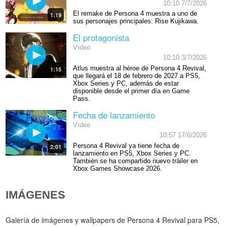
10:10 7/7/2026
El remake de Persona 4 muestra a uno de
1:19
sus personajes principales: Rise Kujikawa.
El protagonista
Vídeo
10:10 3/7/2026
Atlus muestra al héroe de Persona 4 Revival,
1:15
que llegará el 18 de febrero de 2027 a PS5,
Xbox Series y PC, además de estar
disponible desde el primer día en Game
Pass.
Fecha de lanzamiento
Vídeo
10:57 17/6/2026
Persona 4 Revival ya tiene fecha de
2:01
lanzamiento en PS5, Xbox Series y PC.
También se ha compartido nuevo tráiler en
Xbox Games Showcase 2026.
IMÁGENES
Galería de imágenes y wallpapers de Persona 4 Revival para PS5,