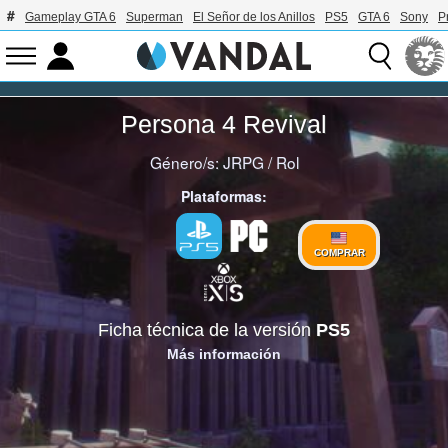
Gameplay GTA 6
Superman
El Señor de los Anillos
PS5
GTA 6
Sony
P
Persona 4 Revival
Género/s:
JRPG
/
Rol
Plataformas:
COMPRAR
Ficha técnica de la versión
PS5
Más información