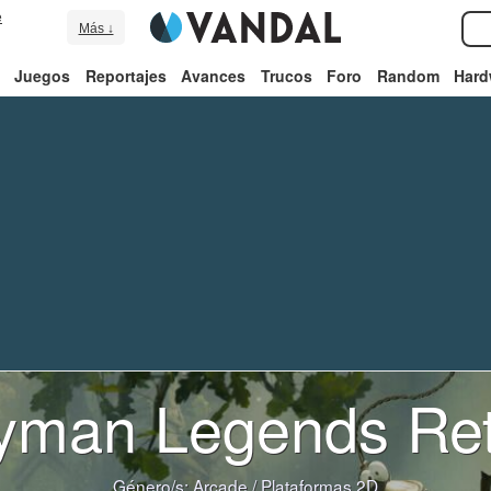
e
Más ↓
Juegos
Reportajes
Avances
Trucos
Foro
Random
Hard
yman Legends Ret
Género/s:
Arcade
/
Plataformas 2D