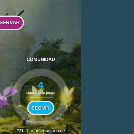
SERVAR
COMUNIDAD
4
siguen este juego
SEGUIR
#71
más esperado de