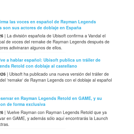
firma las voces en español de Rayman Legends
s son sus actores de doblaje en España
26
| La división española de Ubisoft confirma a Vandal el
cipal de voces del remake de Rayman Legends después de
ores adivinaran algunos de ellos.
e a hablar español: Ubisoft publica un tráiler de
nds Retold con doblaje al castellano
026
| Ubisoft ha publicado una nueva versión del tráiler de
 del 'remake' de Rayman Legends con el doblaje al español
eservar en Rayman Legends Retold en GAME, y su
ion de forma exclusiva
26
| Vuelve Rayman con Rayman Legends Retold que ya
var en GAME, y además sólo aquí encontrarás la Launch
xtras.