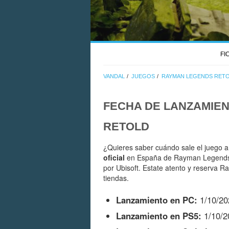
FI
VANDAL
JUEGOS
RAYMAN LEGENDS RET
FECHA DE LANZAMIE
RETOLD
¿Quieres saber cuándo sale el juego a
oficial
en España de Rayman Legends R
por Ubisoft. Estate atento y reserva 
tiendas.
Lanzamiento en PC:
1/10/20
Lanzamiento en PS5:
1/10/2