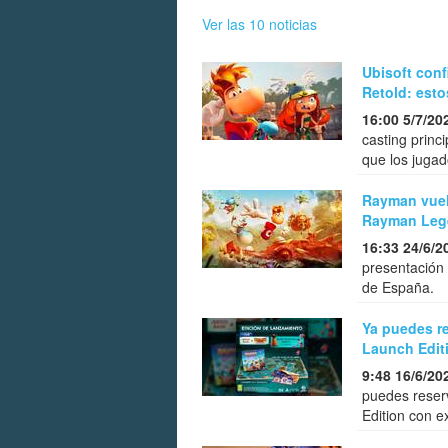
Ver las 10 noticias
Ubisoft con
Retold: esto
16:00 5/7/20
casting prin
que los jugad
Rayman vuelv
Rayman Lege
16:33 24/6/2
presentación
de España.
Ya puedes r
Launch Edit
9:48 16/6/20
puedes reser
Edition con e