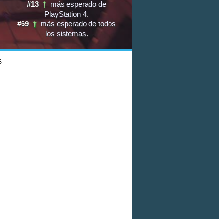
#13
más esperado de
PlayStation 4
.
#69
más esperado de todos
los sistemas
.
S