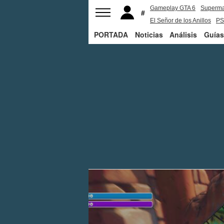
Gameplay GTA 6
Superm
El Señor de los Anillos
PS
PORTADA
Noticias
Análisis
Guías