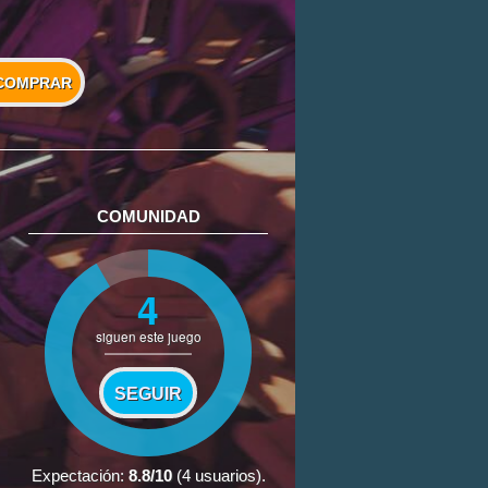
COMPRAR
COMUNIDAD
4
siguen este juego
SEGUIR
Expectación:
8.8
/10
(
4
usuarios).