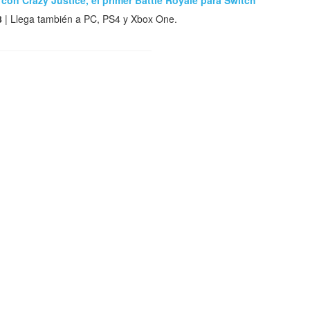
 con Crazy Justice, el primer Battle Royale para Switch
8
| Llega también a PC, PS4 y Xbox One.