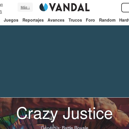
an
Más ↓
5
Juegos
Reportajes
Avances
Trucos
Foro
Random
Hard
Crazy Justice
Género/s:
Battle Royale