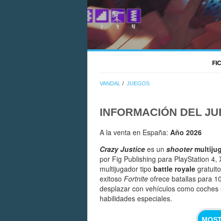
FI
VANDAL
JUEGOS
INFORMACIÓN DEL J
A la venta en España:
Año 2026
Crazy Justice
es un
shooter
multiju
por Fig Publishing para PlayStation 4
multijugador tipo
battle royale
gratuito
exitoso
Fortnite
ofrece batallas para 
desplazar con vehículos como coches e
habilidades especiales.
MOST