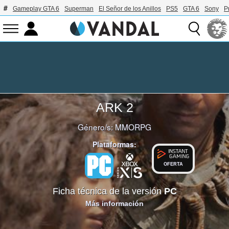
Gameplay GTA 6
Superman
El Señor de los Anillos
PS5
GTA 6
Sony
P
ARK 2
Género/s:
MMORPG
Plataformas:
OFERTA
Ficha técnica de la versión
PC
Más información