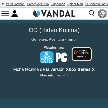
Peter Jackson
Gameplay GTA 6
Superman
Spider-Man
El Señor de los A
OD (Hideo Kojima)
Género/s:
Aventura
/
Terror
Plataformas:
OFERTA
Ficha técnica de la versión
Xbox Series X
Más información