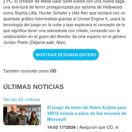
y PC. El creador de
Metal Gear Solid
vuelve con una nueva saga,
una aventura de terror protagonizada por actores de Hollywood
como Sophia Lillis, Hunter Schafer y Udo Kier que contará con un
apartado gráfico fotorrealista gracias al Unreal Engine 5, usará la
tecnología del juego en la nube y que explorará el concepto de lo
que significa tener una sobredosis con miedo, contando con la
colaboración en el guion del director de cine experto en el género
Jordan Peele (
Déjame salir
,
Nop
).
MOSTRAR RESUMEN ENTERO
También conocido como
OD
.
ÚLTIMAS NOTICIAS
Ver las 25 noticias
El juego de terror de Hideo Kojima para
XBOX estaría a salvo de los recortes de
Microsoft
14:02 1/7/2026
| Aseguran que OD, el