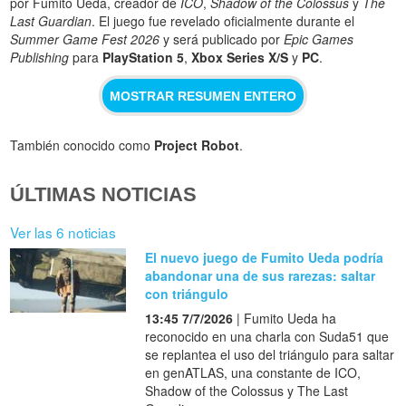
por Fumito Ueda, creador de
ICO
,
Shadow of the Colossus
y
The
Last Guardian
. El juego fue revelado oficialmente durante el
Summer Game Fest 2026
y será publicado por
Epic Games
Publishing
para
PlayStation 5
,
Xbox Series X/S
y
PC
.
MOSTRAR RESUMEN ENTERO
También conocido como
Project Robot
.
ÚLTIMAS NOTICIAS
Ver las 6 noticias
El nuevo juego de Fumito Ueda podría
abandonar una de sus rarezas: saltar
con triángulo
13:45 7/7/2026
| Fumito Ueda ha
reconocido en una charla con Suda51 que
se replantea el uso del triángulo para saltar
en genATLAS, una constante de ICO,
Shadow of the Colossus y The Last