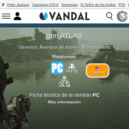
Peter Jackson
Gameplay GTA 6
Superman
El Señor de los Anillos
PS5
gen ATLAS
Género/s:
Aventura de acción
/
Mundo abierto
Plataformas:
COMPRAR
Ficha técnica de la versión
PC
Más información