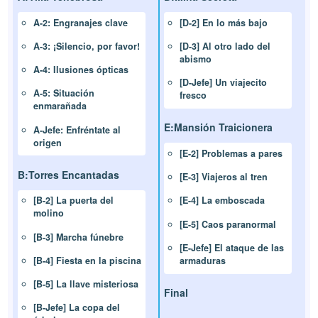
A-2: Engranajes clave
[D-2] En lo más bajo
A-3: ¡Silencio, por favor!
[D-3] Al otro lado del
abismo
A-4: Ilusiones ópticas
[D-Jefe] Un viajecito
A-5: Situación
fresco
enmarañada
E:Mansión Traicionera
A-Jefe: Enfréntate al
origen
[E-2] Problemas a pares
B:Torres Encantadas
[E-3] Viajeros al tren
[B-2] La puerta del
[E-4] La emboscada
molino
[E-5] Caos paranormal
[B-3] Marcha fúnebre
[E-Jefe] El ataque de las
[B-4] Fiesta en la piscina
armaduras
[B-5] La llave misteriosa
Final
[B-Jefe] La copa del