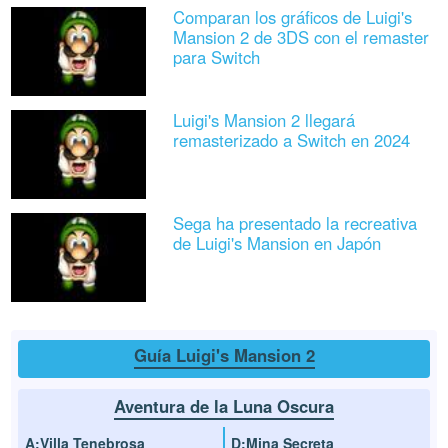
Comparan los gráficos de Luigi's
Mansion 2 de 3DS con el remaster
para Switch
Luigi's Mansion 2 llegará
remasterizado a Switch en 2024
Sega ha presentado la recreativa
de Luigi's Mansion en Japón
Guía Luigi's Mansion 2
Aventura de la Luna Oscura
A:Villa Tenebrosa
D:Mina Secreta