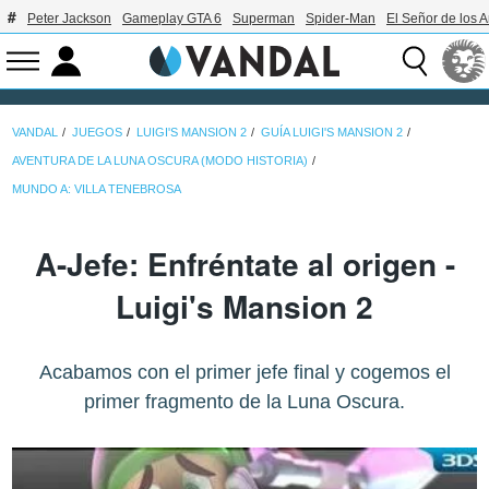
Peter Jackson
Gameplay GTA 6
Superman
Spider-Man
El Señor de los A
VANDAL
JUEGOS
LUIGI'S MANSION 2
GUÍA LUIGI'S MANSION 2
AVENTURA DE LA LUNA OSCURA (MODO HISTORIA)
MUNDO A: VILLA TENEBROSA
A-Jefe: Enfréntate al origen -
Luigi's Mansion 2
Acabamos con el primer jefe final y cogemos el
primer fragmento de la Luna Oscura.