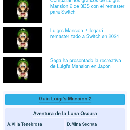
Comparan los gráficos de Luigi's
Mansion 2 de 3DS con el remaster
para Switch
Luigi's Mansion 2 llegará
remasterizado a Switch en 2024
Sega ha presentado la recreativa
de Luigi's Mansion en Japón
Guía Luigi's Mansion 2
Aventura de la Luna Oscura
A:Villa Tenebrosa
D:Mina Secreta