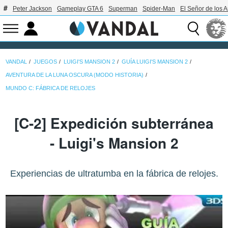
Peter Jackson
Gameplay GTA 6
Superman
Spider-Man
El Señor de los A
VANDAL
JUEGOS
LUIGI'S MANSION 2
GUÍA LUIGI'S MANSION 2
AVENTURA DE LA LUNA OSCURA (MODO HISTORIA)
MUNDO C: FÁBRICA DE RELOJES
[C-2] Expedición subterránea
- Luigi's Mansion 2
Experiencias de ultratumba en la fábrica de relojes.