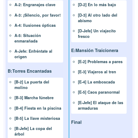
A-2: Engranajes clave
[D-2] En lo más bajo
A-3: ¡Silencio, por favor!
[D-3] Al otro lado del
abismo
A-4: Ilusiones ópticas
[D-Jefe] Un viajecito
A-5: Situación
fresco
enmarañada
E:Mansión Traicionera
A-Jefe: Enfréntate al
origen
[E-2] Problemas a pares
B:Torres Encantadas
[E-3] Viajeros al tren
[B-2] La puerta del
[E-4] La emboscada
molino
[E-5] Caos paranormal
[B-3] Marcha fúnebre
[E-Jefe] El ataque de las
[B-4] Fiesta en la piscina
armaduras
[B-5] La llave misteriosa
Final
[B-Jefe] La copa del
árbol