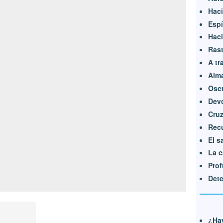
Haci
Espí
Haci
Rast
A tr
Alm
Oscu
Dev
Cru
Rec
El 
La c
Pro
Det
¿Hay