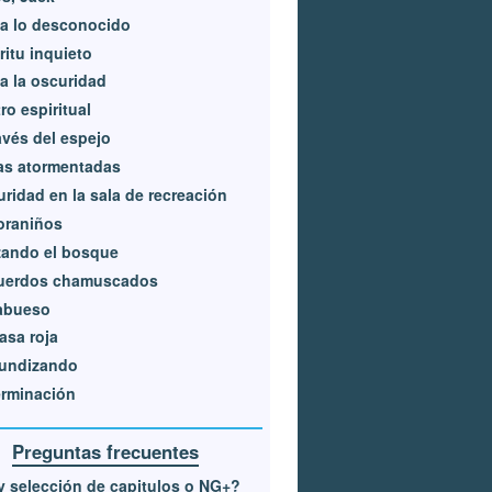
a lo desconocido
ritu inquieto
a la oscuridad
ro espiritual
avés del espejo
as atormentadas
ridad en la sala de recreación
oraniños
zando el bosque
uerdos chamuscados
sabueso
asa roja
fundizando
erminación
Preguntas frecuentes
 selección de capitulos o NG+?