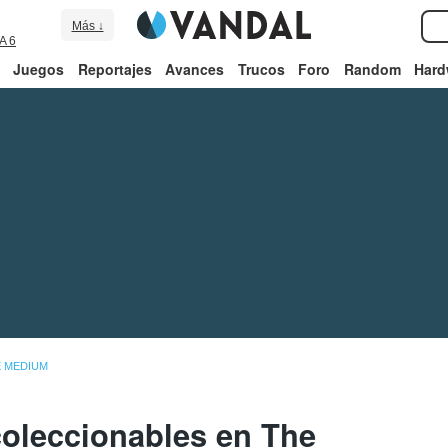
Más ↓
A 6
Juegos
Reportajes
Avances
Trucos
Foro
Random
Hard
E MEDIUM
oleccionables en The