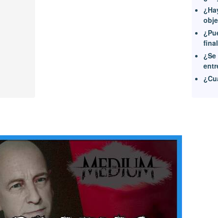
¿Hay
obje
¿Pue
fina
¿Se 
entr
¿Cuá