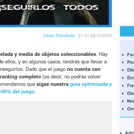
César Rebolledo
·
21:31 26/12/2025
elada y media de objetos coleccionables
. Hay
Fot
e ellos, y en algunos casos, tendrás que llevar a
Pos
onseguirlos. Dado que el juego
no cuenta con
Dib
racking
completo
(es decir, no podrás volver
Ec
recomendamos que
sigas nuestra
guía optimizada y
Fra
 100% del juego
.
Dia
Not
Otr
Adió