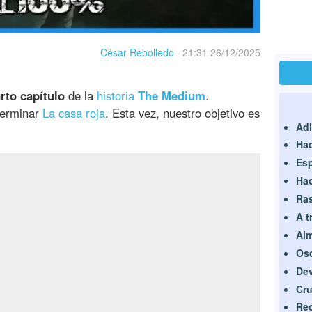
César Rebolledo
·
21:31 26/12/2025
to capítulo
de la
historia
The Medium
.
terminar
La casa roja
. Esta vez, nuestro objetivo es
Adi
Hac
Esp
Hac
Ras
A t
Al
Osc
De
Cru
Re