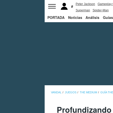
Peter Jackson
Gameplay 
Superman
Spider-Man
PORTADA
Noticias
Análisis
Guías
VANDAL
JUEGOS
THE MEDIUM
GUÍA TH
Profundizando