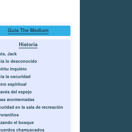
Guía The Medium
Historia
ós, Jack
ia lo desconocido
íritu inquieto
ia la oscuridad
tro espiritual
ravés del espejo
mas atormentadas
uridad en la sala de recreación
voraniños
zando el bosque
cuerdos chamuscados