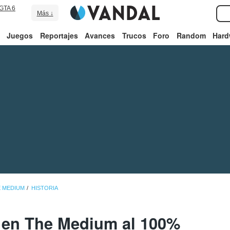
GTA 6
Más ↓
Juegos
Reportajes
Avances
Trucos
Foro
Random
Hard
E MEDIUM
HISTORIA
 en The Medium al 100%