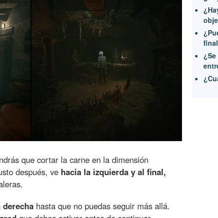
¿Hay
obje
¿Pue
fina
¿Se 
entr
¿Cuá
endrás que cortar la carne en la dimensión
Justo después, ve
hacia la izquierda y al final,
aleras.
a derecha
hasta que no puedas seguir más allá.
pared
que debes activar antes de continuar.