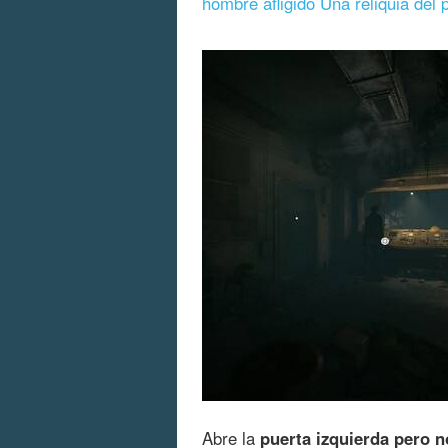
hombre afligido Una reliquia del
Abre la
puerta izquierda pero n