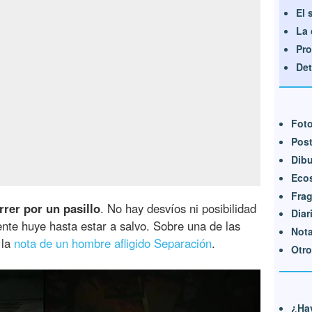
El 
La 
Pro
Det
Foto
Post
Dibu
Eco
Fra
rrer por un pasillo
. No hay desvíos ni posibilidad
Diar
nte huye hasta estar a salvo. Sobre una de las
Nota
 la
nota de un hombre afligido Separación
.
Otr
¿Hay