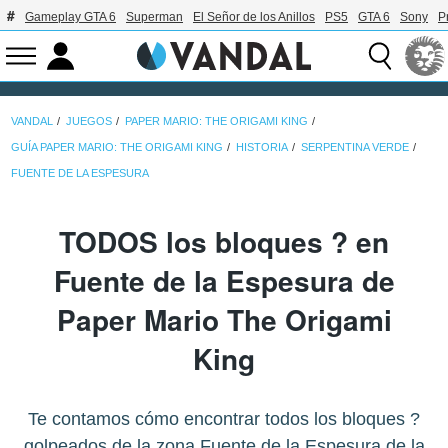
Gameplay GTA 6
Superman
El Señor de los Anillos
PS5
GTA 6
Sony
P
VANDAL
JUEGOS
PAPER MARIO: THE ORIGAMI KING
GUÍA PAPER MARIO: THE ORIGAMI KING
HISTORIA
SERPENTINA VERDE
FUENTE DE LA ESPESURA
TODOS los bloques ? en
Fuente de la Espesura de
Paper Mario The Origami
King
Te contamos cómo encontrar todos los bloques ?
golpeados de la zona Fuente de la Espesura de la