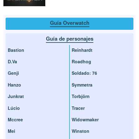
Guía Overwatch
Guía de personajes
Bastion
Reinhardt
D.Va
Roadhog
Genji
Soldado: 76
Hanzo
Symmetra
Junkrat
Torbjörn
Lúcio
Tracer
Mccree
Widowmaker
Mei
Winston