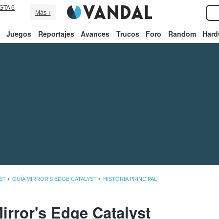
GTA 6
Más ↓
Juegos
Reportajes
Avances
Trucos
Foro
Random
Hard
ST
GUÍA MIRROR'S EDGE CATALYST
HISTORIA PRINCIPAL
irror's Edge Catalyst