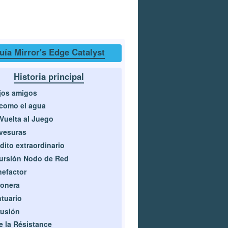
uía Mirror's Edge Catalyst
Historia principal
jos amigos
como el agua
Vuelta al Juego
vesuras
dito extraordinario
ursión Nodo de Red
efactor
onera
tuario
rusión
e la Résistance