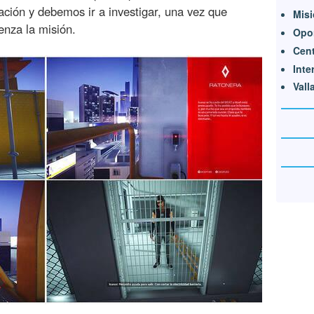
ación y debemos ir a investigar, una vez que
Misi
enza la misión.
Opor
Cent
Inte
Vall