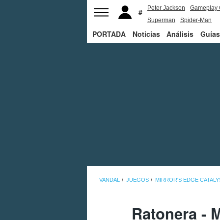
Peter Jackson
Gameplay 
Superman
Spider-Man
PORTADA
Noticias
Análisis
Guías
VANDAL
JUEGOS
MIRROR'S EDGE CATALY
Ratonera - M