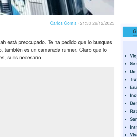
Carlos Gomis
·
21:30 26/12/2025
G
oah está preocupado. Te ha pedido que lo busques
o, también es un camarada runner. Claro que lo
Vie
s, si es necesario...
Sé 
De 
Tra
Eru
Inc
Ben
Rat
San
Int
Viv