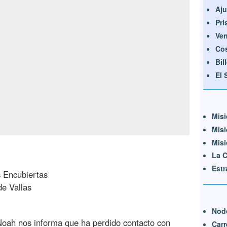
Aju
Pri
Ven
Cos
Bil
El 
Misi
Misi
Mis
La 
Estr
s Encubiertas
de Vallas
Nod
, Noah nos informa que ha perdido contacto con
Carr