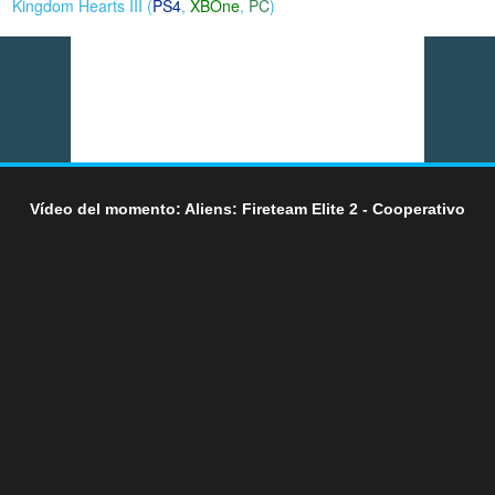
Kingdom Hearts III (
PS4
,
XBOne
,
PC
)
Vídeo del momento: Aliens: Fireteam Elite 2 - Cooperativo