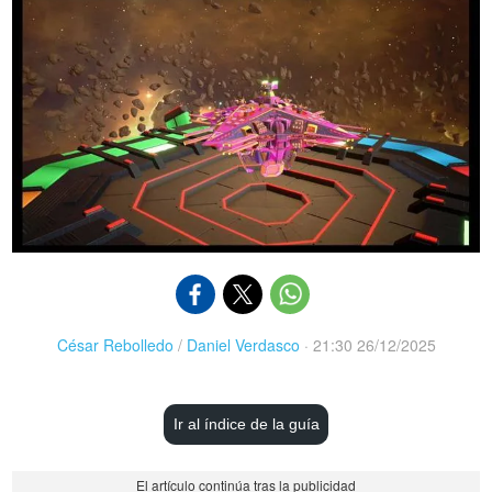
César Rebolledo
/
Daniel Verdasco
·
21:30 26/12/2025
Ir al índice de la guía