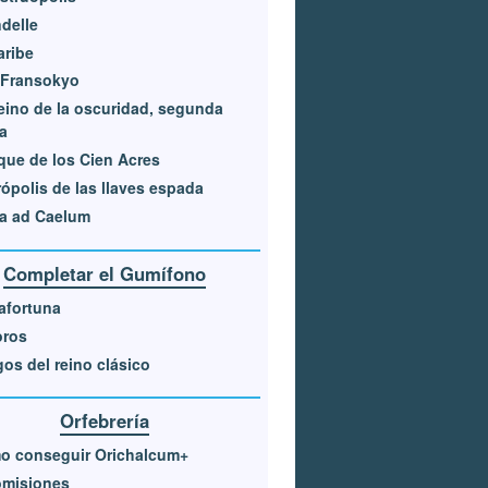
delle
aribe
 Fransokyo
eino de la oscuridad, segunda
ta
ue de los Cien Acres
ópolis de las llaves espada
a ad Caelum
Completar el Gumífono
afortuna
oros
os del reino clásico
Orfebrería
o conseguir Orichalcum+
omisiones