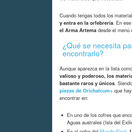
Cuando tengas todos los materi
y entra en la orfebrería
. En ese
el Arma Artema
desde el menú d
¿Qué se necesita pa
encontrarlo?
Aunque aparezca en la lista com
valioso y poderoso, los materi
bastante raros y únicos
. Siend
piezas de Orichalcum+
que hay 
encontrar en:
En uno de los cofres que en
Aguas australes (Isla del Exili
En el cofre del
Mundo Final
.