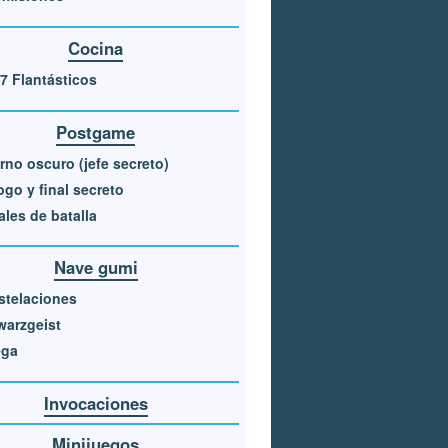
Cocina
7 Flantásticos
Postgame
erno oscuro (jefe secreto)
ogo y final secreto
ales de batalla
Nave gumi
stelaciones
warzgeist
ga
Invocaciones
Minijuegos