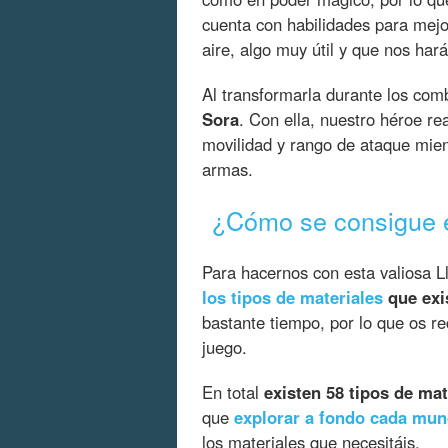
cuenta con habilidades para mejo
aire, algo muy útil y que nos har
Al transformarla durante los co
Sora
. Con ella, nuestro héroe r
movilidad y rango de ataque mien
armas.
¿Cómo se consigue 
Para hacernos con esta valiosa 
los tipos de materiales
que exi
bastante tiempo, por lo que os r
juego.
En total
existen 58 tipos de mat
que
explorar a fondo cada mu
los materiales que necesitáis.