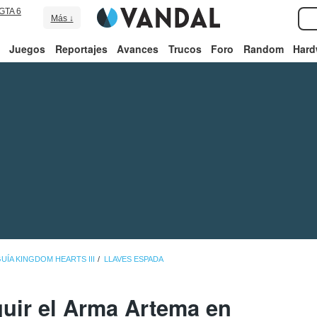
GTA 6
Más ↓
Juegos
Reportajes
Avances
Trucos
Foro
Random
Hard
UÍA KINGDOM HEARTS III
LLAVES ESPADA
ir el Arma Artema en