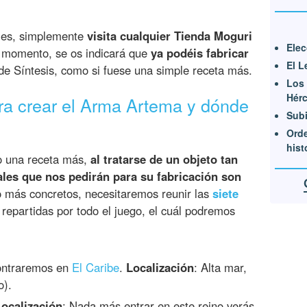
ales, simplemente
visita cualquier Tienda Moguri
Elec
 momento, se os indicará que
ya podéis fabricar
El L
e Síntesis, como si fuese una simple receta más.
Los
Hérc
ra crear el Arma Artema y dónde
Subi
Orde
hist
o una receta más,
al tratarse de un objeto tan
ales que nos pedirán para su fabricación son
o más concretos, necesitaremos reunir las
siete
repartidas por todo el juego, el cuál podremos
contraremos en
El Caribe
.
Localización
: Alta mar,
o).
Localización
: Nada más entrar en este reino verás