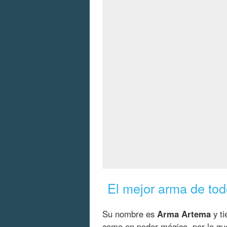
El mejor arma de tod
Su nombre es
Arma Artema
y ti
como en poder mágico, por lo qu