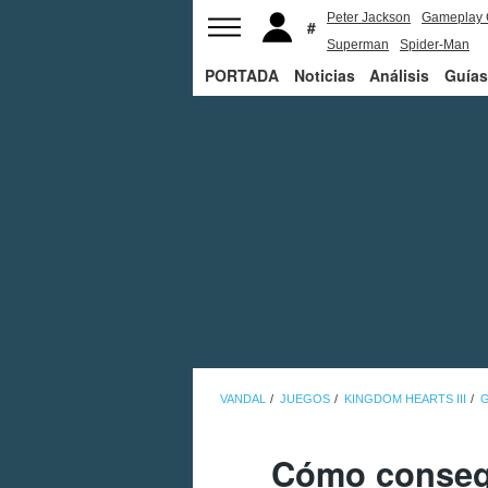
Peter Jackson
Gameplay 
Superman
Spider-Man
PORTADA
Noticias
Análisis
Guías
VANDAL
JUEGOS
KINGDOM HEARTS III
G
Cómo consegu