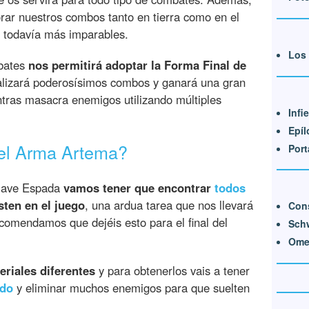
rar nuestros combos tanto en tierra como en el
á todavía más imparables.
Los 
mbates
nos permitirá adoptar la Forma Final de
ealizará poderosísimos combos y ganará una gran
tras masacra enemigos utilizando múltiples
Infi
Epíl
el Arma Artema?
Port
Llave Espada
vamos tener que encontrar
todos
sten en el juego
, una ardua tarea que nos llevará
Con
ecomendamos que dejéis esto para el final del
Sch
Ome
eriales diferentes
y para obtenerlos vais a tener
ndo
y eliminar muchos enemigos para que suelten