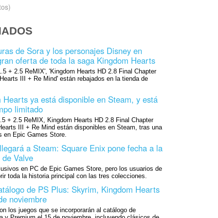
tos)
NADOS
uras de Sora y los personajes Disney en
ran oferta de toda la saga Kingdom Hearts
.5 + 2.5 ReMIX', 'Kingdom Hearts HD 2.8 Final Chapter
Hearts III + Re Mind' están rebajados en la tienda de
Hearts ya está disponible en Steam, y está
mpo limitado
5 + 2.5 ReMIX, Kingdom Hearts HD 2.8 Final Chapter
earts III + Re Mind están disponibles en Steam, tras una
s en Epic Games Store.
legará a Steam: Square Enix pone fecha a la
a de Valve
lusivos en PC de Epic Games Store, pero los usuarios de
 toda la historia principal con las tres colecciones.
atálogo de PS Plus: Skyrim, Kingdom Hearts
 de noviembre
n los juegos que se incorporarán al catálogo de
ra y Premium el 15 de noviembre, incluyendo clásicos de