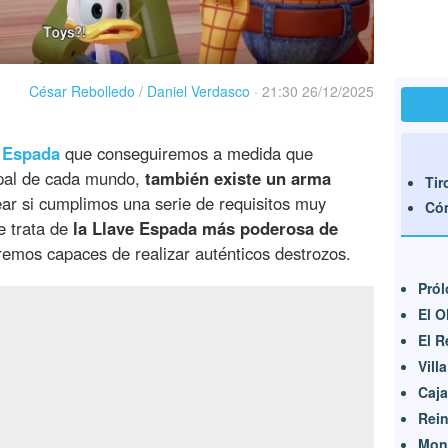
César Rebolledo
/
Daniel Verdasco
·
21:30 26/12/2025
 Espada
que conseguiremos a medida que
ipal de cada mundo,
también existe un arma
Tir
r si cumplimos una serie de requisitos muy
Cóm
e trata de
la Llave Espada más poderosa de
remos capaces de realizar auténticos destrozos.
Pró
El O
El R
Vill
Caja
Rei
Mon