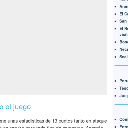
Aren
El C
San
El R
visi
Bosq
Necr
Scal
Port
Tes
Jueg
o el juego
Cóm
ene unas estadísticas de 13 puntos tanto en ataque
Fot
e os servirá para todo tipo de combates. Además,