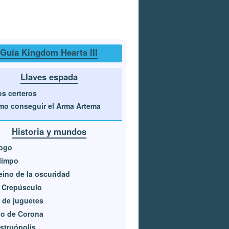
Guía Kingdom Hearts III
Llaves espada
os certeros
o conseguir el Arma Artema
Historia y mundos
logo
limpo
eino de la oscuridad
a Crepúsculo
 de juguetes
no de Corona
struópolis