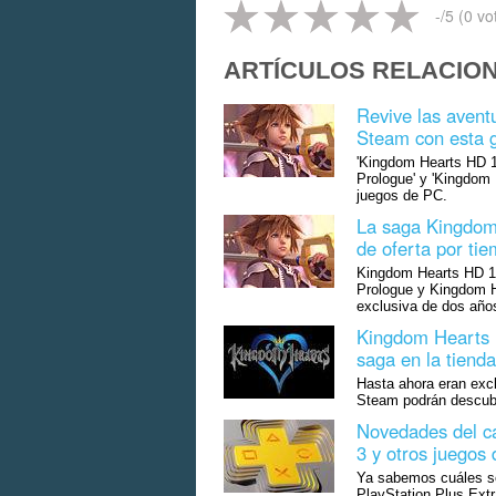
-
/5 (
0
vo
ARTÍCULOS RELACIO
Revive las avent
Steam con esta g
'Kingdom Hearts HD 1
Prologue' y 'Kingdom 
juegos de PC.
La saga Kingdom 
de oferta por tie
Kingdom Hearts HD 1.
Prologue y Kingdom H
exclusiva de dos año
Kingdom Hearts l
saga en la tiend
Hasta ahora eran exc
Steam podrán descubrir
Novedades del c
3 y otros juegos
Ya sabemos cuáles so
PlayStation Plus Ext