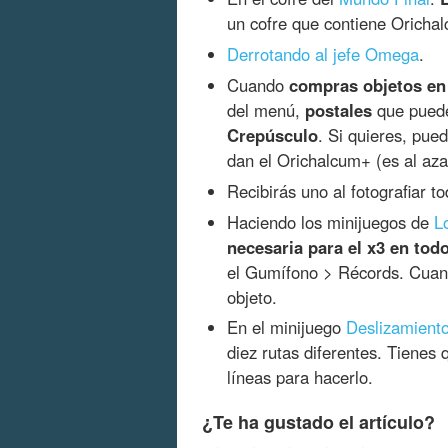
un cofre que contiene Oricha
Derrotando al jefe Omega
.
Cuando
compras objetos en 
del menú,
postales
que puede
Crepúsculo
. Si quieres, pued
dan el Orichalcum+ (es al azar
Recibirás uno al fotografiar t
Haciendo los minijuegos de
L
necesaria para el x3 en tod
el Gumífono > Récords. Cuando
objeto.
En el minijuego
Deslizamiento
diez rutas diferentes. Tienes 
líneas para hacerlo.
¿Te ha gustado el artículo?