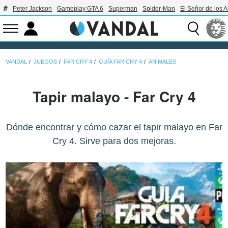
Peter Jackson
Gameplay GTA 6
Superman
Spider-Man
El Señor de los A
VANDAL
JUEGOS
FAR CRY 4
GUÍA FAR CRY 4
ANIMALES
Tapir malayo - Far Cry 4
Dónde encontrar y cómo cazar el tapir malayo en Far
Cry 4. Sirve para dos mejoras.