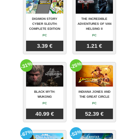
DIGIMON STORY
THE INCREDIBLE
CYBER SLEUTH:
ADVENTURES OF VAN
COMPLETE EDITION
HELSING II
PC
PC
3.39 €
1.21 €
-31%
-25%
BLACK MYTH:
INDIANA JONES AND
WUKONG
THE GREAT CIRCLE
PC
PC
40.99 €
52.39 €
-67%
-53%