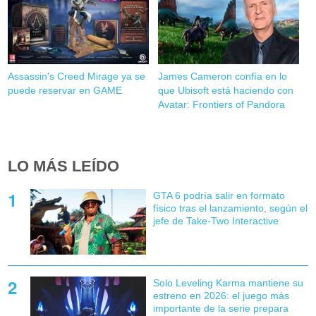
Assassin's Creed Mirage ya se
James Cameron confía en lo
puede reservar en GAME
que Ubisoft está haciendo con
Avatar: Frontiers of Pandora
LO MÁS LEÍDO
GTA 6 podría salir en formato
físico tras el lanzamiento, según el
jefe de Take-Two Interactive
Solo Leveling Karma mantiene su
estreno en 2026: el juego más
importante de la serie prepara