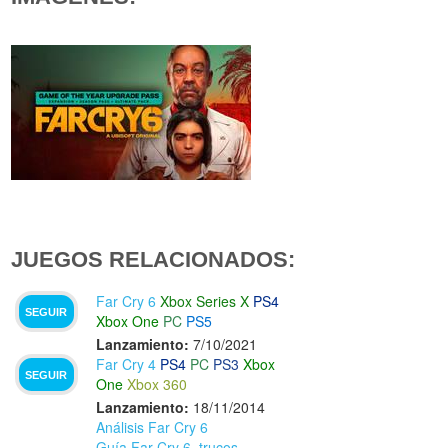
JUEGOS RELACIONADOS:
Far Cry 6
Xbox Series X
PS4
SEGUIR
Xbox One
PC
PS5
Lanzamiento:
7/10/2021
Far Cry 4
PS4
PC
PS3
Xbox
SEGUIR
One
Xbox 360
Lanzamiento:
18/11/2014
Análisis Far Cry 6
Guía Far Cry 6, trucos,