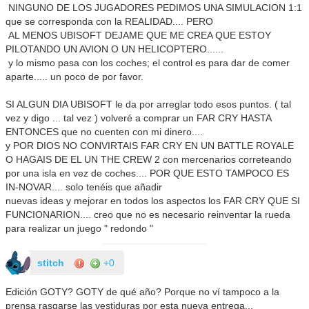
NINGUNO DE LOS JUGADORES PEDIMOS UNA SIMULACION 1:1
que se corresponda con la REALIDAD.... PERO
AL MENOS UBISOFT DEJAME QUE ME CREA QUE ESTOY
PILOTANDO UN AVION O UN HELICOPTERO......
y lo mismo pasa con los coches; el control es para dar de comer
aparte..... un poco de por favor.
SI ALGUN DIA UBISOFT le da por arreglar todo esos puntos. ( tal
vez y digo ... tal vez ) volveré a comprar un FAR CRY HASTA
ENTONCES que no cuenten con mi dinero....
y POR DIOS NO CONVIRTAIS FAR CRY EN UN BATTLE ROYALE
O HAGAIS DE EL UN THE CREW 2 con mercenarios correteando
por una isla en vez de coches.... POR QUE ESTO TAMPOCO ES
IN-NOVAR.... solo tenéis que añadir
nuevas ideas y mejorar en todos los aspectos los FAR CRY QUE SI
FUNCIONARION.... creo que no es necesario reinventar la rueda
para realizar un juego " redondo "
stitch
+0
Edición GOTY? GOTY de qué año? Porque no ví tampoco a la
prensa rasgarse las vestiduras por esta nueva entrega...