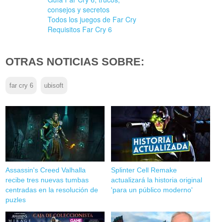
consejos y secretos
Todos los juegos de Far Cry
Requisitos Far Cry 6
OTRAS NOTICIAS SOBRE:
far cry 6
ubisoft
Assassin's Creed Valhalla
Splinter Cell Remake
recibe tres nuevas tumbas
actualizará la historia original
centradas en la resolución de
'para un público moderno'
puzles