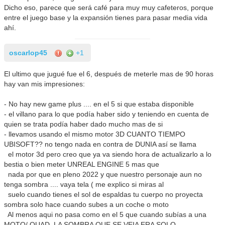
Dicho eso, parece que será café para muy muy cafeteros, porque
entre el juego base y la expansión tienes para pasar media vida
ahí.
oscarlop45
+1
El ultimo que jugué fue el 6, después de meterle mas de 90 horas
hay van mis impresiones:
- No hay new game plus .... en el 5 si que estaba disponible
- el villano para lo que podía haber sido y teniendo en cuenta de
quien se trata podía haber dado mucho mas de si
- llevamos usando el mismo motor 3D CUANTO TIEMPO
UBISOFT?? no tengo nada en contra de DUNIA así se llama
el motor 3d pero creo que ya va siendo hora de actualizarlo a lo
bestia o bien meter UNREAL ENGINE 5 mas que
nada por que en pleno 2022 y que nuestro personaje aun no
tenga sombra .... vaya tela ( me explico si miras al
suelo cuando tienes el sol de espaldas tu cuerpo no proyecta
sombra solo hace cuando subes a un coche o moto
Al menos aqui no pasa como en el 5 que cuando subías a una
MOTO/ QUAD, LA SOMBRA QUE SE VEIA ERA SOLO