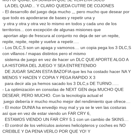
LA DEL QUAD... Y CLARO QUEDA CUTRE DE COJONES
- El desarrollo del juego deja mucho ,,, pero mucho que desear por
que todo es apoderarse de bases y repetir una y
y otra y otra y otra vez lo mismo en todos y cada uno de los
territorios... con excepción de algunas misiones que
aportan algo de frescura al conjunto no deja de ser un repite,
repite, repite, repite y vuelve a repetir.....
- Los DLC,S son un apaga y vamonos.... un copia pega los 3 DLC,S
con villanos / mapas distintos pero el mismo
sistema de juego en vez de hacer un DLC QUE APORTE ALGO A
LA HISTORIA DEL JUEGO Y SEA ENTRETENIDO
DE JUGAR SACAN ESTA BAZOFIA que les ha costado hacer NA Y
MENOS Y HACEN Y COPIA Y PEGA RAPIDO X 3
para decir ala ya hemos sacado los 3 DLC,s DE TURNO......
- La optimización en consolas de NEXT GEN deja MUCHO QUE
DESEAR; PERO MUCHO. Con la tecnología actual el
juego debería ir mucho mucho mejor del rendimiento que ofrece....
- El motor DUNIA ha envedijo muy mal y ya se le ven las costuras
así que en vez de estar viendo un FAR CRY 6,
ESTAMOS VIENDO UN FAR CRY 5.1 con un cambio de SKINS....
- El control de los vehículos aviones helicópteros y coches es NO
CREIBLE Y DA PENA VERLO POR QUE YO! Y