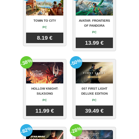
TOWN TO CITY
AVATAR: FRONTIERS
OF PANDORA
PC
PC
8.19 €
13.99 €
-38%
-50%
HOLLOW KNIGHT:
007 FIRST LIGHT
SILKSONG
DELUXE EDITION
PC
PC
11.99 €
39.49 €
-82%
-28%