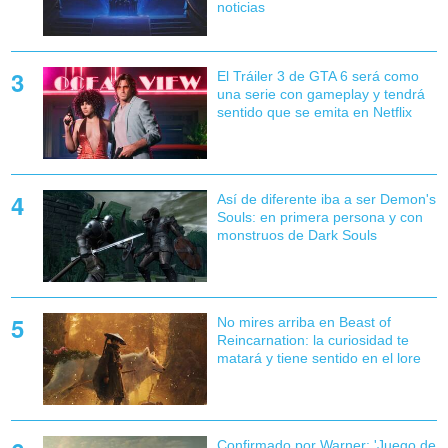
noticias
El Tráiler 3 de GTA 6 será como
una serie con gameplay y tendrá
sentido que se emita en Netflix
Así de diferente iba a ser Demon's
Souls: en primera persona y con
monstruos de Dark Souls
No mires arriba en Beast of
Reincarnation: la curiosidad te
matará y tiene sentido en el lore
Confirmado por Warner: 'Juego de