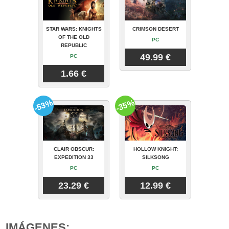
STAR WARS: KNIGHTS
CRIMSON DESERT
OF THE OLD
PC
REPUBLIC
49.99 €
PC
1.66 €
-53%
-35%
CLAIR OBSCUR:
HOLLOW KNIGHT:
EXPEDITION 33
SILKSONG
PC
PC
23.29 €
12.99 €
IMÁGENES: