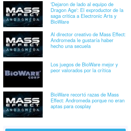
'Dejaron de lado al equipo de
Dragon Age': El exproductor de la
saga critica a Electronic Arts y
BioWare
Al director creativo de Mass Effect:
Andromeda le gustaría haber
hecho una secuela
Los juegos de BioWare mejor y
peor valorados por la crítica
BioWare recortó razas de Mass
Effect: Andromeda porque no eran
aptas para cosplay