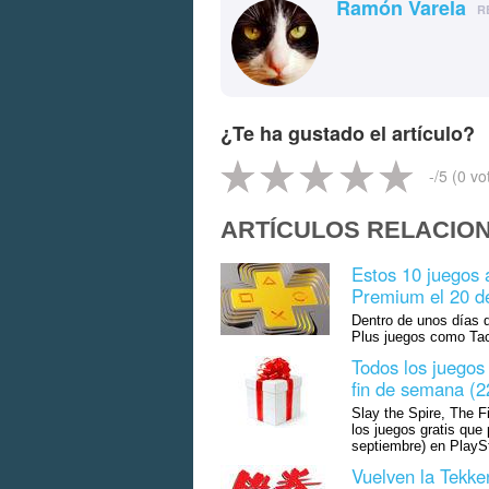
Ramón Varela
R
¿Te ha gustado el artículo?
-
/5 (
0
vo
ARTÍCULOS RELACIO
Estos 10 juegos 
Premium el 20 de
Dentro de unos días d
Plus juegos como Tac
Todos los juegos 
fin de semana (2
Slay the Spire, The F
los juegos gratis que 
septiembre) en PlayS
Vuelven la Tekke