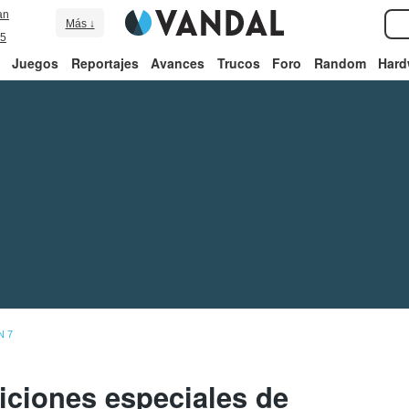
an
Más ↓
5
Juegos
Reportajes
Avances
Trucos
Foro
Random
Hard
N 7
iciones especiales de