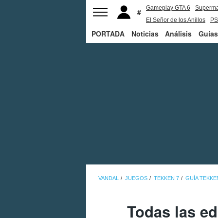
Gameplay GTA 6
Superm
El Señor de los Anillos
PS
PORTADA
Noticias
Análisis
Guías
VANDAL
JUEGOS
TEKKEN 7
GUÍA TEKKE
Todas las ed