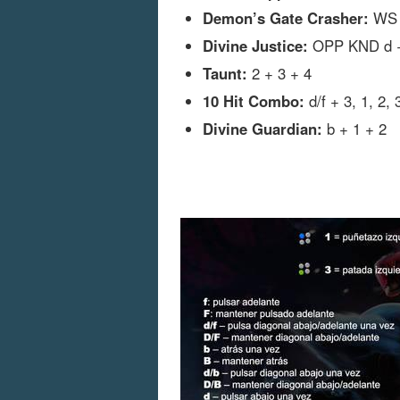
Demon’s Gate Crasher:
WS 
Divine Justice:
OPP KND d 
Taunt:
2 + 3 + 4
10 Hit Combo:
d/f + 3, 1, 2, 3
Divine Guardian:
b + 1 + 2