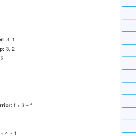
er:
3, 1
p:
3, 2
 2
rrior:
f + 3 ~ f
 + 4 ~ 1