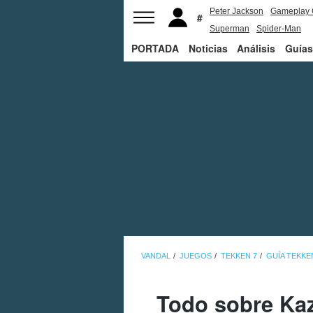
Peter Jackson
Gameplay 
Superman
Spider-Man
PORTADA
Noticias
Análisis
Guías
VANDAL
JUEGOS
TEKKEN 7
GUÍA TEKKE
Todo sobre Ka