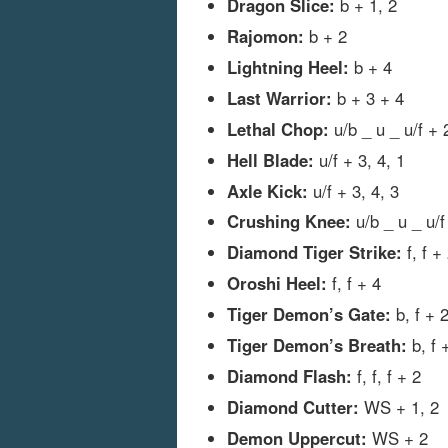
Dragon Slice:
b + 1, 2
Rajomon:
b + 2
Lightning Heel:
b + 4
Last Warrior:
b + 3 + 4
Lethal Chop:
u/b _ u _ u/f + 
Hell Blade:
u/f + 3, 4, 1
Axle Kick:
u/f + 3, 4, 3
Crushing Knee:
u/b _ u _ u/f
Diamond Tiger Strike:
f, f +
Oroshi Heel:
f, f + 4
Tiger Demon’s Gate:
b, f + 2
Tiger Demon’s Breath:
b, f 
Diamond Flash:
f, f, f + 2
Diamond Cutter:
WS + 1, 2
Demon Uppercut:
WS + 2