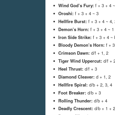
Wind God’s Fury:
f + 3 + 4 
Oroshi:
f + 3 + 4 ~ 3
Hellfire Burst:
f + 3 + 4 ~ 4, 
Demon’s Horn:
f + 3 + 4 ~ 1
Iron Side Strike:
f + 3 + 4 ~ 
Bloody Demon’s Horn:
f + 3
Crimson Dawn:
d/f + 1, 2
Tiger Wind Uppercut:
d/f + 
Heel Thrust:
d/f + 3
Diamond Cleaver:
d + 1, 2
Hellfire Spiral:
d/b + 2, 3, 4
Foot Breaker:
d/b + 3
Rolling Thunder:
d/b + 4
Deadly Crescent:
d/b + 1 + 