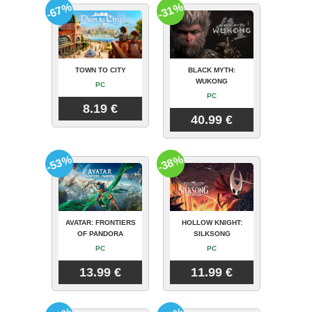
-67%
-31%
TOWN TO CITY
BLACK MYTH:
WUKONG
PC
PC
8.19 €
40.99 €
-53%
-38%
AVATAR: FRONTIERS
HOLLOW KNIGHT:
OF PANDORA
SILKSONG
PC
PC
13.99 €
11.99 €