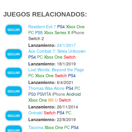
JUEGOS RELACIONADOS:
Resident Evil 7
PS4
Xbox One
SEGUIR
PC
PS5
Xbox Series X
iPhone
Switch 2
Lanzamiento:
24/1/2017
Ace Combat 7: Skies Unknown
SEGUIR
PS4
PC
Xbox One
Switch
Lanzamiento:
18/1/2019
Lost Words: Beyond the Page
SEGUIR
PC
Xbox One
Switch
PS4
Lanzamiento:
6/4/2021
Thomas Was Alone
PS4
PC
SEGUIR
PS3
PSVITA
iPhone
Android
Xbox One
Wii U
Switch
Lanzamiento:
26/11/2014
Oninaki
Switch
PS4
PC
SEGUIR
Lanzamiento:
22/8/2019
Tacoma
Xbox One
PC
PS4
SEGUIR