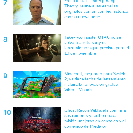
Ya es oficial: 'The Big Bang
Theory' reúne a las estrellas
originales con un cambio histórico
con su nueva serie
Take-Two insiste: GTA 6 no se
volverá a retrasar y su
lanzamiento sigue previsto para el
19 de noviembre
Minecraft, mejorado para Switch
2, ya tiene fecha de lanzamiento:
incluirá la renovación gráfica
Vibrant Visuals
Ghost Recon Wildlands confirma
sus rumores y recibe nueva
misión, mejoras en consolas y el
contenido de Predator