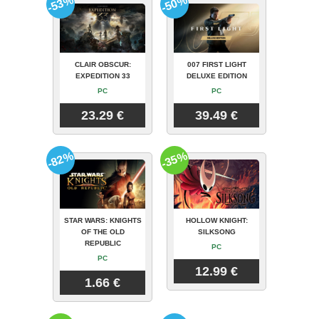
-53%
-50%
CLAIR OBSCUR:
007 FIRST LIGHT
EXPEDITION 33
DELUXE EDITION
PC
PC
23.29 €
39.49 €
-82%
-35%
STAR WARS: KNIGHTS
HOLLOW KNIGHT:
OF THE OLD
SILKSONG
REPUBLIC
PC
PC
12.99 €
1.66 €