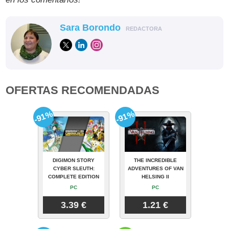
Sara Borondo
REDACTORA
OFERTAS RECOMENDADAS
-91%
-91%
DIGIMON STORY
THE INCREDIBLE
CYBER SLEUTH:
ADVENTURES OF VAN
COMPLETE EDITION
HELSING II
PC
PC
3.39 €
1.21 €