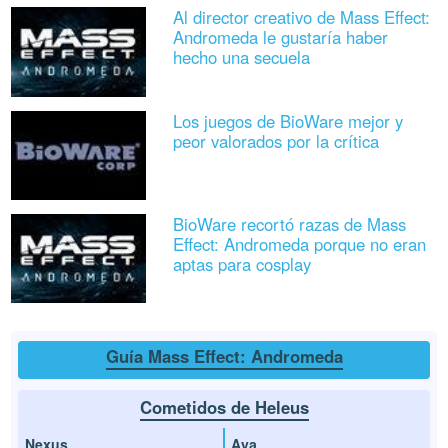
Al director creativo de Mass Effect:
Andromeda le gustaría haber
hecho una secuela
Los juegos de BioWare mejor y
peor valorados por la crítica
BioWare recortó razas de Mass
Effect: Andromeda porque no eran
aptas para cosplay
Guía Mass Effect: Andromeda
Cometidos de Heleus
Nexus
Aya