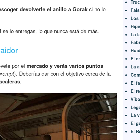
Tru
escoger devolverle el anillo a Gorak
si no lo
Fals
Los 
Hipe
i se lo entregas, lo que nunca está de más.
La l
Fabr
aidor
Hui
El e
vete por el
mercado y verás varios puntos
La a
prompt
). Deberías dar con el objetivo cerca de la
Com
escaleras
.
El f
El r
Víbo
Leg
La v
El g
El R