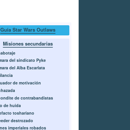
Guía Star Wars Outlaws
Misiones secundarias
sabotaje
ara del sindicato Pyke
ara del Alba Escarlata
ilancia
uador de motivación
chazada
ondite de contrabandistas
jo de huida
efacto toshariano
eder destrozado
nes imperiales robados