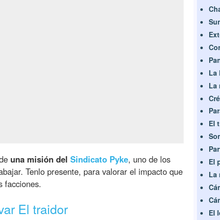
Cha
Sum
Ext
Con
Pan
La 
La 
Cré
Par
El 
So
Par
 de
una misión del
Sindicato Pyke
, uno de los
El 
bajar. Tenlo presente, para valorar el impacto que
La 
s facciones.
Cám
Cám
ar El traidor
El 