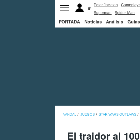
Peter Jackson
Gameplay 
Superman
Spider-Man
PORTADA
Noticias
Análisis
Guías
VANDAL
JUEGOS
STAR WARS OUTLAWS
El traidor al 1