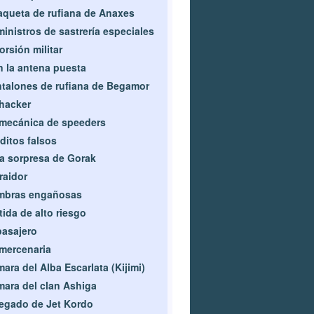
queta de rufiana de Anaxes
inistros de sastrería especiales
orsión militar
 la antena puesta
talones de rufiana de Begamor
hacker
mecánica de speeders
ditos falsos
a sorpresa de Gorak
traidor
mbras engañosas
tida de alto riesgo
pasajero
mercenaria
ara del Alba Escarlata (Kijimi)
ara del clan Ashiga
legado de Jet Kordo