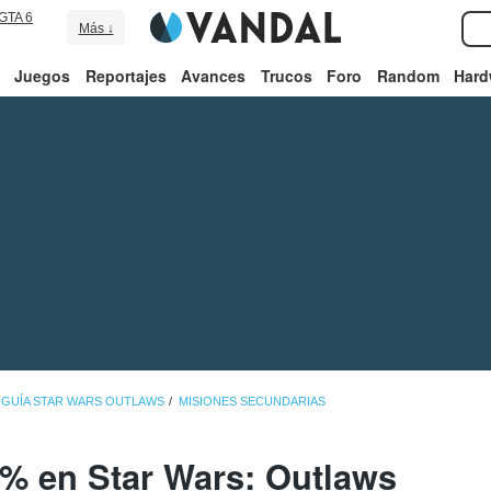
GTA 6
Más ↓
Juegos
Reportajes
Avances
Trucos
Foro
Random
Hard
GUÍA STAR WARS OUTLAWS
MISIONES SECUNDARIAS
00% en Star Wars: Outlaws