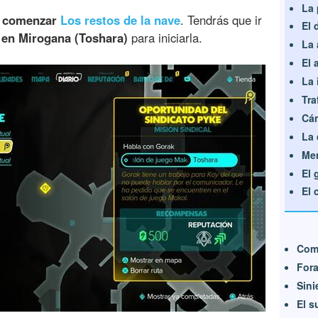
La 
l comenzar
Los restos de la nave
. Tendrás que ir
El 
 en Mirogana (Toshara)
para iniciarla.
La 
El 
La 
Tra
Cám
La 
Men
El 
El 
Com
Fora
Sini
El s