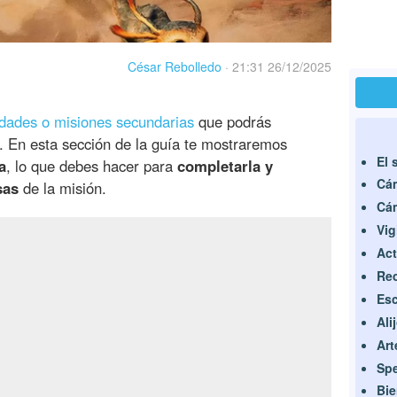
César Rebolledo
·
21:31 26/12/2025
dades o misiones secundarias
que podrás
. En esta sección de la guía te mostraremos
El 
a
, lo que debes hacer para
completarla y
Cám
sas
de la misión.
Cám
Vig
Act
Re
Esc
Ali
Art
Spe
Bie