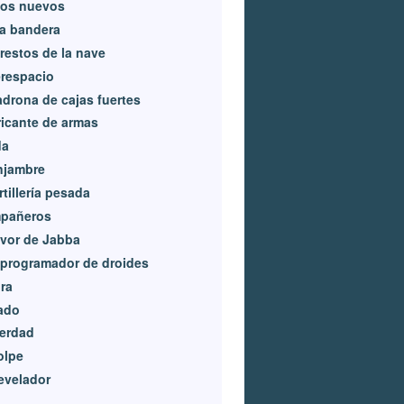
cos nuevos
a bandera
restos de la nave
respacio
adrona de cajas fuertes
icante de armas
da
njambre
rtillería pesada
pañeros
avor de Jabba
eprogramador de droides
ra
ado
erdad
olpe
evelador