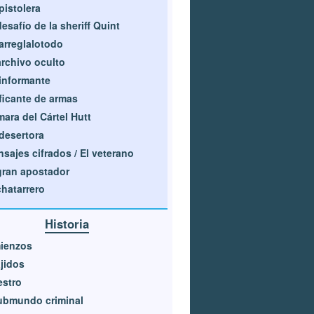
pistolera
desafío de la sheriff Quint
arreglalotodo
archivo oculto
informante
ficante de armas
ara del Cártel Hutt
desertora
sajes cifrados / El veterano
gran apostador
chatarrero
Historia
ienzos
jidos
estro
ubmundo criminal