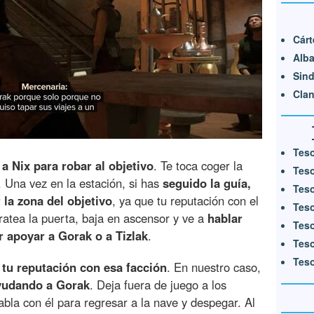
Cárt
Alba
Sind
Clan
Teso
 a Nix para robar al objetivo
. Te toca coger la
Teso
. Una vez en la estación, si has
seguido la guía,
Teso
la zona del objetivo
, ya que tu reputación con el
Teso
ratea la puerta, baja en ascensor y ve a
hablar
Teso
 apoyar a Gorak o a Tizlak
.
Teso
Teso
 tu reputación con esa facción
. En nuestro caso,
ayudando a Gorak
. Deja fuera de juego a los
abla con él para regresar a la nave y despegar. Al