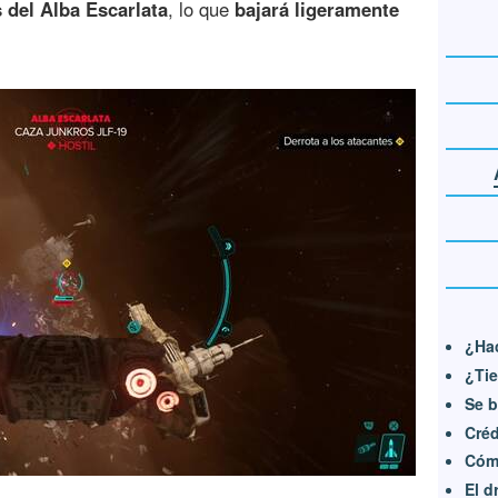
s del Alba Escarlata
, lo que
bajará ligeramente
¿Hac
¿Tie
Se b
Créd
Cóm
El d