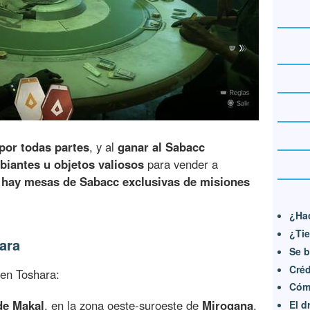
por todas partes
, y al
ganar al Sabacc
biantes u objetos valiosos
para vender a
e
hay mesas de Sabacc exclusivas de misiones
¿Hac
¿Tie
ara
Se b
Créd
en Toshara:
Cóm
 de Makal
, en la zona oeste-suroeste de
Mirogana
.
El d