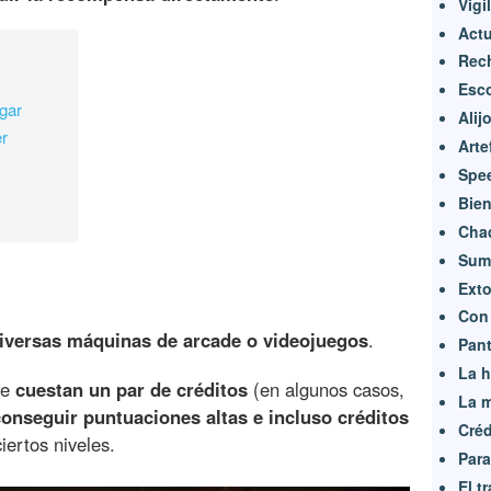
Vigi
Actu
Rec
Esco
ugar
Alij
er
Arte
Spe
Bien
Chaq
Sumi
Exto
Con 
iversas máquinas de arcade o videojuegos
.
Pant
La h
te
cuestan un par de créditos
(en algunos casos,
La m
conseguir puntuaciones altas e incluso créditos
Créd
iertos niveles.
Para
El t