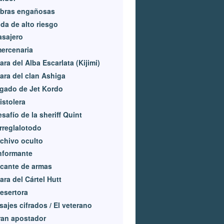
bras engañosas
ida de alto riesgo
asajero
ercenaria
ra del Alba Escarlata (Kijimi)
ra del clan Ashiga
egado de Jet Kordo
istolera
esafío de la sheriff Quint
rreglalotodo
rchivo oculto
nformante
icante de armas
ra del Cártel Hutt
esertora
ajes cifrados / El veterano
ran apostador