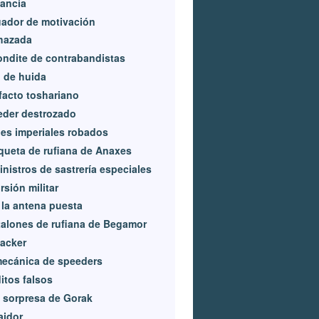
lancia
ador de motivación
hazada
ndite de contrabandistas
o de huida
facto toshariano
eder destrozado
es imperiales robados
ueta de rufiana de Anaxes
nistros de sastrería especiales
rsión militar
la antena puesta
alones de rufiana de Begamor
acker
ecánica de speeders
itos falsos
 sorpresa de Gorak
raidor