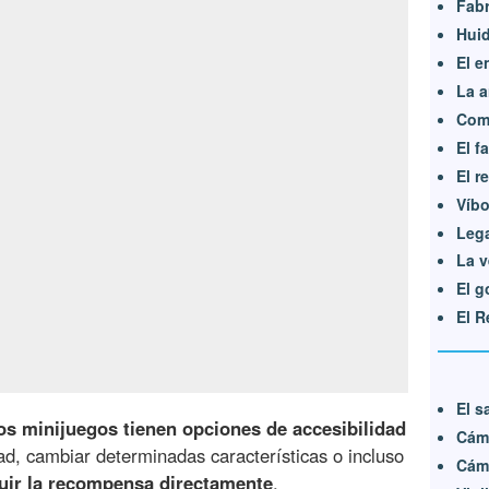
Fabr
Hui
El e
La a
Com
El f
El r
Víbo
Leg
La v
El g
El R
El s
os minijuegos tienen opciones de accesibilidad
Cáma
ltad, cambiar determinadas características o incluso
Cáma
guir la recompensa directamente
.