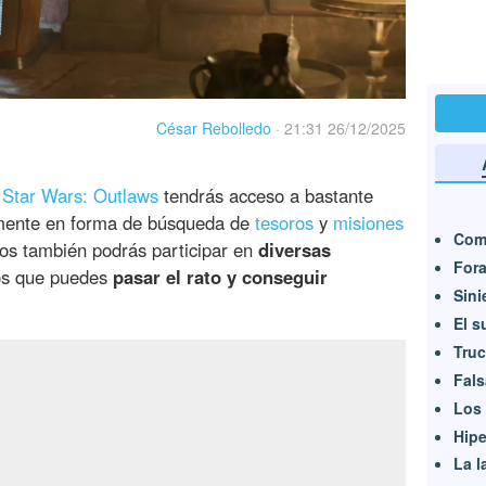
César Rebolledo
·
21:31 26/12/2025
e
Star Wars: Outlaws
tendrás acceso a bastante
mente en forma de búsqueda de
tesoros
y
misiones
Com
os también podrás participar en
diversas
Fora
os que puedes
pasar el rato y conseguir
Sini
El s
Tru
Fals
Los 
Hipe
La l