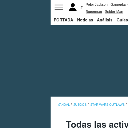
Peter Jackson
Gameplay 
Superman
Spider-Man
PORTADA
Noticias
Análisis
Guías
VANDAL
JUEGOS
STAR WARS OUTLAWS
Todas las acti