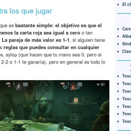
El c
ra los que jugar
 que es
bastante simple: el objetivo es que el
Cárt
menos la carta roja sea igual a cero
o tan
Alba
.
La pareja de más valor es 1-1
, si alguien tiene
Sind
ás
reglas que puedes consultar en cualquier
Clan
, sylop (que hacen que tu mano sea 0, pero si
 2-2 o 1-1 te ganaría), pero en general es todo lo
Teso
Teso
Teso
Teso
Teso
Teso
Teso