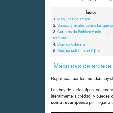
Índice
1.
Máquinas de arcade
2.
Sabacc y rivales contra los que j
3.
Carreras de Fathiers y cómo hac
trampas
4.
Comida callejera
5.
Comida callejera en Kijimi
Máquinas de arcade
Repartidas por los mundos hay
d
Las hay de varios tipos, solamen
literalmente 1 crédito) y puedes
como recompensa
por llegar a c