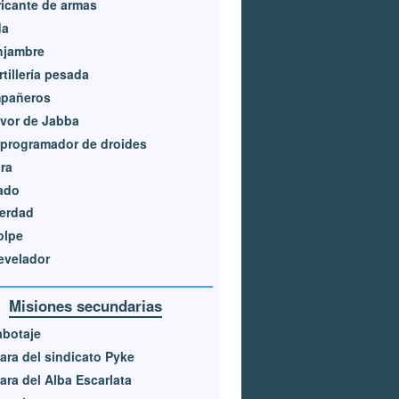
icante de armas
da
njambre
rtillería pesada
pañeros
avor de Jabba
eprogramador de droides
ra
ado
erdad
olpe
evelador
Misiones secundarias
abotaje
ra del sindicato Pyke
ra del Alba Escarlata