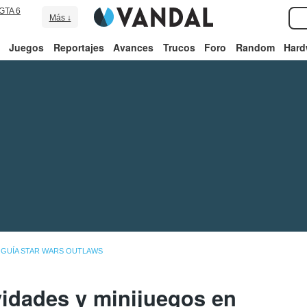
GTA 6
Más ↓
Juegos
Reportajes
Avances
Trucos
Foro
Random
Hard
GUÍA STAR WARS OUTLAWS
vidades y minijuegos en