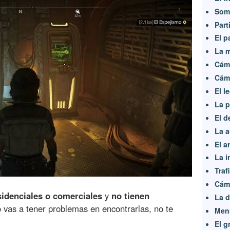
Som
Part
El p
La m
Cáma
Cáma
El l
La p
El d
La a
El a
La i
Traf
Cáma
sidenciales o comerciales
y
no tienen
La d
 vas a tener problemas en encontrarlas, no te
Mens
El g