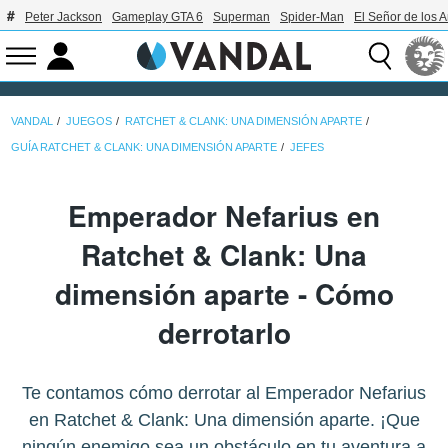
Peter Jackson
Gameplay GTA 6
Superman
Spider-Man
El Señor de los A
VANDAL
JUEGOS
RATCHET & CLANK: UNA DIMENSIÓN APARTE
GUÍA RATCHET & CLANK: UNA DIMENSIÓN APARTE
JEFES
Emperador Nefarius en
Ratchet & Clank: Una
dimensión aparte - Cómo
derrotarlo
Te contamos cómo derrotar al Emperador Nefarius
en Ratchet & Clank: Una dimensión aparte. ¡Que
ningún enemigo sea un obstáculo en tu aventura a