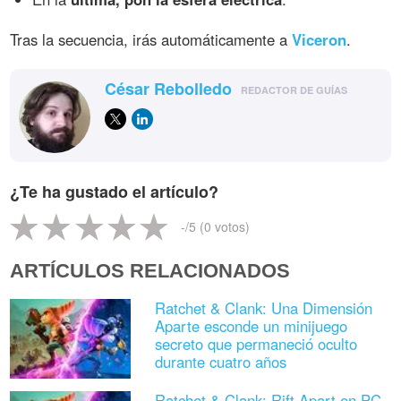
Tras la secuencia, irás automáticamente a
Viceron
.
César Rebolledo
REDACTOR DE GUÍAS
¿Te ha gustado el artículo?
-
/5 (
0
votos)
ARTÍCULOS RELACIONADOS
Ratchet & Clank: Una Dimensión
Aparte esconde un minijuego
secreto que permaneció oculto
durante cuatro años
Ratchet & Clank: Rift Apart en PC