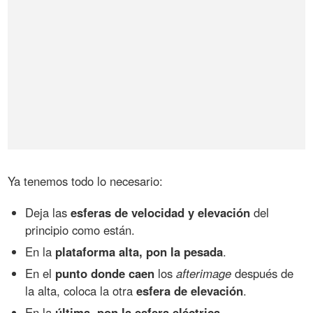
Ya tenemos todo lo necesario:
Deja las
esferas de velocidad y elevación
del
principio como están.
En la
plataforma alta, pon la pesada
.
En el
punto donde caen
los
afterimage
después de
la alta, coloca la otra
esfera de elevación
.
En la
última, pon la esfera eléctrica
.