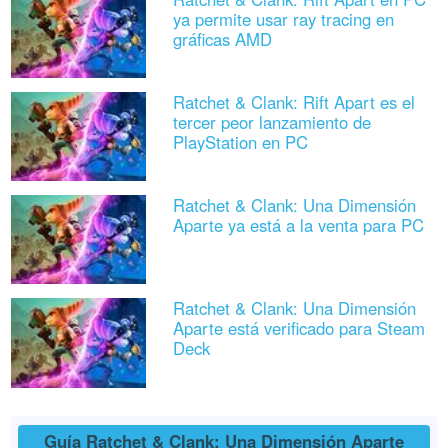
ya permite usar ray tracing en
gráficas AMD
Ratchet & Clank: Rift Apart es el
tercer peor lanzamiento de
PlayStation en PC
Ratchet & Clank: Una Dimensión
Aparte ya está a la venta para PC
Ratchet & Clank: Una Dimensión
Aparte está verificado para Steam
Deck
Guía Ratchet & Clank: Una Dimensión Aparte