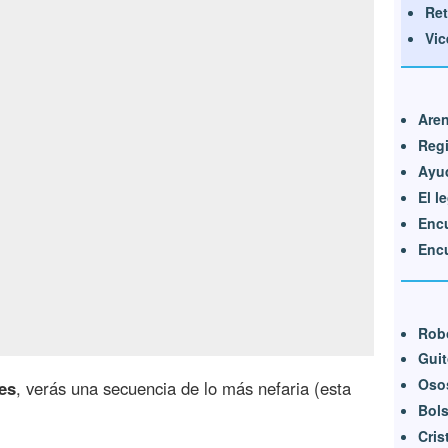
Ret
Vic
Aren
Regi
Ayud
El l
Encu
Encu
Rob
Guit
Oso
es
, verás una secuencia de lo más nefaria (esta
Bols
Cris