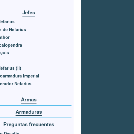
Jefes
Nefarius
n de Nefarius
nthor
calopendra
çois
efarius (II)
oarmadura Imperial
rador Nefarius
Armas
Armaduras
Preguntas frecuentes
o Desafío