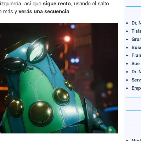
 izquierda, así que
sigue recto
, usando el salto
co más y
verás una secuencia
.
Dr. 
Titá
Gru
Bus
Fran
Sue
Dr. N
Serv
Empe
Mod