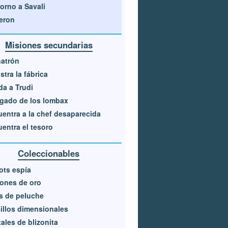
orno a Savali
eron
Misiones secundarias
atrón
stra la fábrica
a a Trudi
egado de los lombax
entra a la chef desaparecida
entra el tesoro
Coleccionables
ots espía
ones de oro
s de peluche
illos dimensionales
tales de blizonita