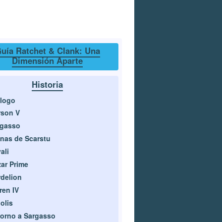
uía Ratchet & Clank: Una
Dimensión Aparte
Historia
logo
rson V
rgasso
nas de Scarstu
ali
zar Prime
delion
ren IV
olis
orno a Sargasso