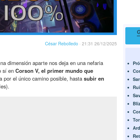
G
César Rebolledo
·
21:31 26/12/2025
na dimensión aparte nos deja en una nefaria
Pró
o sí en
Corson V, el primer mundo que
Co
a por el único camino posible, hasta
subir en
Sa
les).
Rui
Sav
Bli
Cor
Tor
Ard
Ret