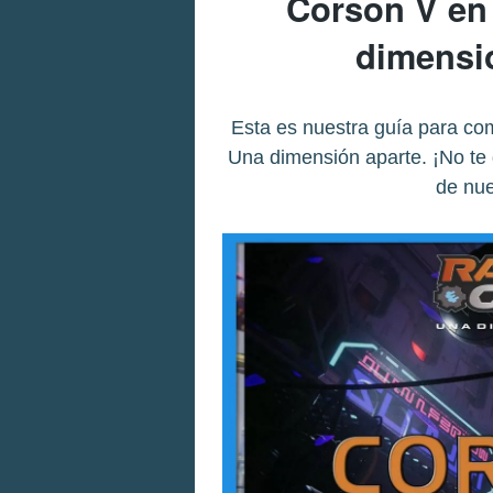
Corson V en
dimensi
Esta es nuestra guía para co
Una dimensión aparte. ¡No te 
de nue