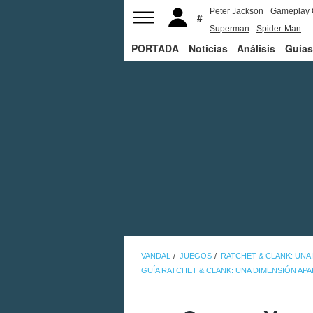
Peter Jackson
Gameplay 
Superman
Spider-Man
PORTADA
Noticias
Análisis
Guías
VANDAL
JUEGOS
RATCHET & CLANK: UNA
GUÍA RATCHET & CLANK: UNA DIMENSIÓN AP