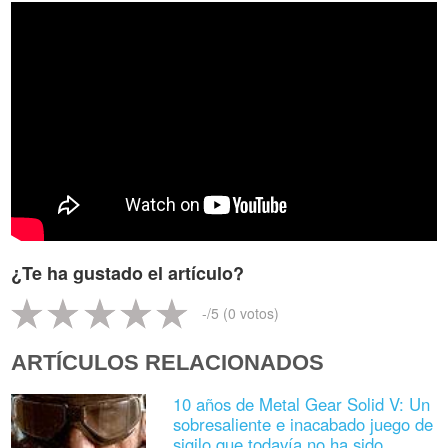
¿Te ha gustado el artículo?
-
/5 (
0
votos)
ARTÍCULOS RELACIONADOS
10 años de Metal Gear Solid V: Un
sobresaliente e inacabado juego de
sigilo que todavía no ha sido