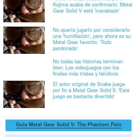
Kojima acaba de confirmarlo: Metal
Gear Solid V está 'inacabado'
No quería jugarlo por considerarlo
una 'humillación', pero ahora es su
Metal Gear favorito: 'Todo
perdonado'
No todas las historias terminan
bien: Los videojuegos con los
finales más tristes y fatídicos
El actor original de Snake juega
por fin a Metal Gear Solid 5: 'Este
juego es bastante divertido'
Guía Metal Gear Solid V: The Phantom Pain