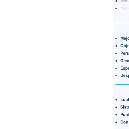
Misi
Misi
Mejo
Obj
Pers
Gest
Espe
Des
Luch
Sist
Punt
Cons