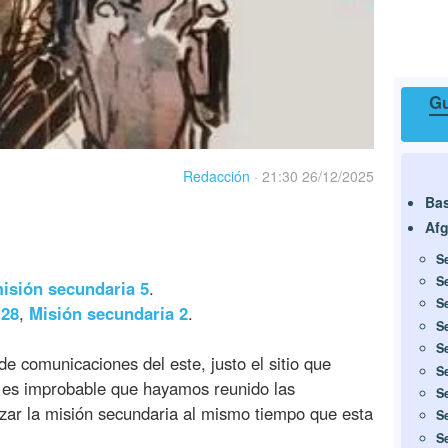
Gu
Redacción
·
21:30 26/12/2025
Ba
Afg
S
S
isión secundaria 5
.
S
 28
,
Misión secundaria 2
.
S
S
de comunicaciones del este, justo el sitio que
S
 es improbable que hayamos reunido las
S
izar la misión secundaria al mismo tiempo que esta
S
S