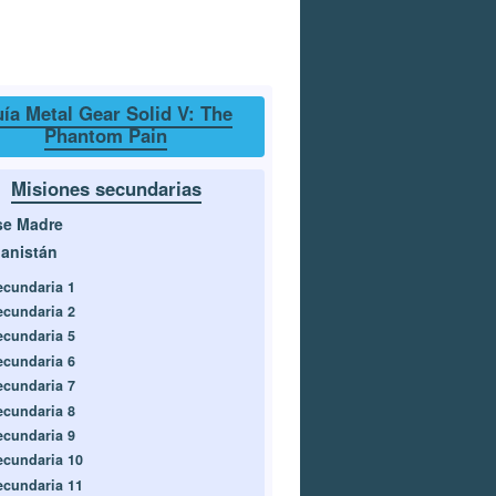
ía Metal Gear Solid V: The
Phantom Pain
Misiones secundarias
se Madre
anistán
ecundaria 1
ecundaria 2
ecundaria 5
ecundaria 6
ecundaria 7
ecundaria 8
ecundaria 9
ecundaria 10
ecundaria 11