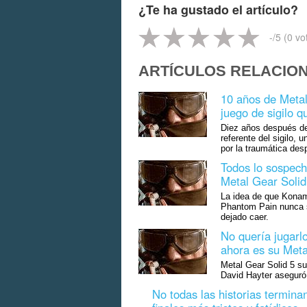
¿Te ha gustado el artículo?
-
/5 (
0
vo
ARTÍCULOS RELACIO
10 años de Metal
juego de sigilo 
Diez años después de
referente del sigilo,
por la traumática de
Todos lo sospech
Metal Gear Solid
La idea de que Konam
Phantom Pain nunca se
dejado caer.
No quería jugarlo
ahora es su Meta
Metal Gear Solid 5 su
David Hayter aseguró 
No todas las historias termina