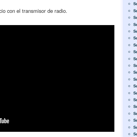
S
icio con el transmisor de radio.
S
S
S
S
S
S
S
S
S
S
S
S
S
S
S
S
S
S
S