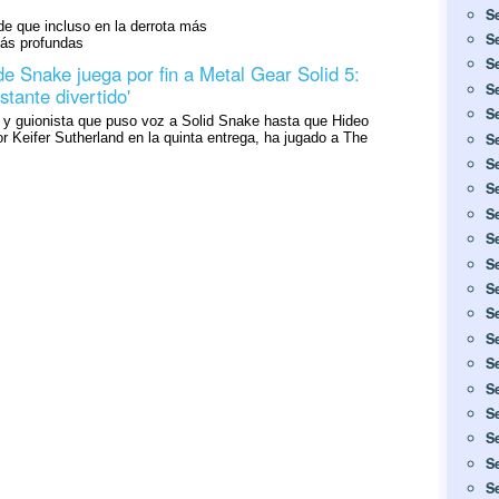
S
de que incluso en la derrota más
S
más profundas
S
 de Snake juega por fin a Metal Gear Solid 5:
S
stante divertido'
S
r y guionista que puso voz a Solid Snake hasta que Hideo
S
or Keifer Sutherland en la quinta entrega, ha jugado a The
S
S
S
S
S
S
S
S
S
S
S
S
S
S