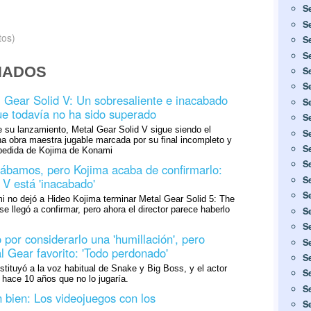
S
S
tos)
S
S
NADOS
S
S
 Gear Solid V: Un sobresaliente e inacabado
S
que todavía no ha sido superado
S
 su lanzamiento, Metal Gear Solid V sigue siendo el
S
 una obra maestra jugable marcada por su final incompleto y
S
spedida de Kojima de Konami
S
ábamos, pero Kojima acaba de confirmarlo:
S
 V está 'inacabado'
S
i no dejó a Hideo Kojima terminar Metal Gear Solid 5: The
 llegó a confirmar, pero ahora el director parece haberlo
S
S
 por considerarlo una 'humillación', pero
S
l Gear favorito: 'Todo perdonado'
S
stituyó a la voz habitual de Snake y Big Boss, y el actor
S
hace 10 años que no lo jugaría.
S
n bien: Los videojuegos con los
S