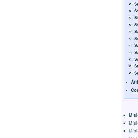
S
S
S
S
S
S
S
S
S
S
S
Áfr
Con
Misi
Misi
Misi