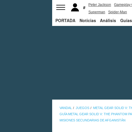
Peter Jackson
Gameplay 
Superman
Spider-Man
PORTADA
Noticias
Análisis
Guías
VANDAL
JUEGOS
METAL GEAR SOLID V: 
GUÍA METAL GEAR SOLID V: THE PHANTOM PA
MISIONES SECUNDARIAS DE AFGANISTÁN