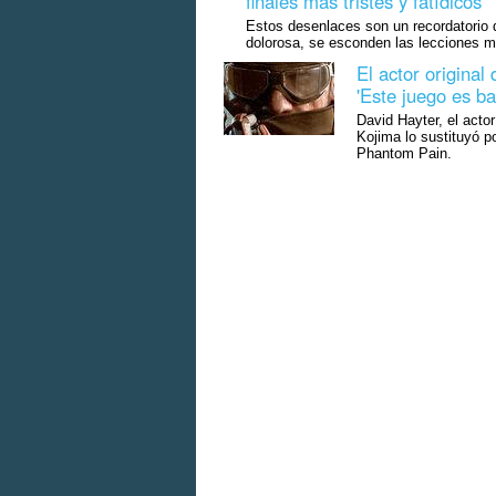
finales más tristes y fatídicos
Estos desenlaces son un recordatorio 
dolorosa, se esconden las lecciones 
El actor original
'Este juego es ba
David Hayter, el acto
Kojima lo sustituyó p
Phantom Pain.