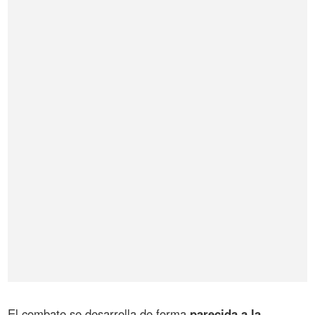
El combate se desarrolla de forma
parecida a la