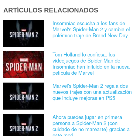
ARTÍCULOS RELACIONADOS
Insomniac escucha a los fans de
Marvel's Spider-Man 2 y cambia el
polémico traje de Brand New Day
Tom Holland lo confiesa: los
videojuegos de Spider-Man de
Insomniac han influido en la nueva
película de Marvel
Marvel's Spider-Man 2 regala dos
nuevos trajes con una actualización
que incluye mejoras en PS5
Ahora puedes jugar en primera
persona a Spider-Man 2 (con
cuidado de no marearte) gracias a
este mod