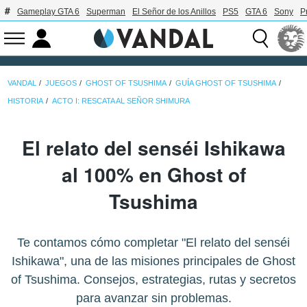
Gameplay GTA 6
Superman
El Señor de los Anillos
PS5
GTA 6
Sony
P
VANDAL
JUEGOS
GHOST OF TSUSHIMA
GUÍA GHOST OF TSUSHIMA
HISTORIA
ACTO I: RESCATA AL SEÑOR SHIMURA
El relato del senséi Ishikawa
al 100% en Ghost of
Tsushima
Te contamos cómo completar "El relato del senséi
Ishikawa", una de las misiones principales de Ghost
of Tsushima. Consejos, estrategias, rutas y secretos
para avanzar sin problemas.