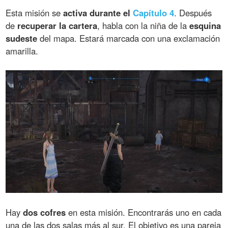
Esta misión se
activa durante el
Capítulo 4
. Después
de
recuperar la cartera
, habla con la niña de la
esquina
sudeste
del mapa. Estará marcada con una exclamación
amarilla.
Hay
dos cofres
en esta misión. Encontrarás uno en cada
una de las dos salas más al sur. El objetivo es una pareja