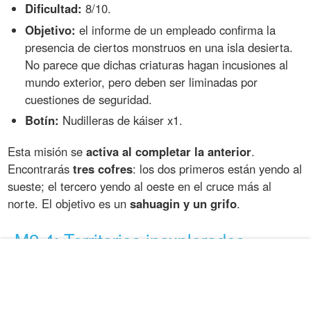
Dificultad:
8/10.
Objetivo:
el informe de un empleado confirma la
presencia de ciertos monstruos en una isla desierta.
No parece que dichas criaturas hagan incusiones al
mundo exterior, pero deben ser liminadas por
cuestiones de seguridad.
Botín:
Nudilleras de káiser x1.
Esta misión se
activa al completar la anterior
.
Encontrarás
tres cofres
: los dos primeros están yendo al
sueste; el tercero yendo al oeste en el cruce más al
norte. El objetivo es un
sahuagin y un grifo
.
M2-4: Territorios inexplorados
Hay
6 misiones
en el bloque de Territorios inexplorados: