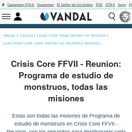
Gameplay GTA 6
Superman
El Señor de los Anillos
PS5
GTA 6
Sony
P
VANDAL
JUEGOS
CRISIS CORE -FINAL FANTASY VII- REUNION
GUÍA CRISIS CORE -FINAL FANTASY VII- REUNION
MISIONES
Crisis Core FFVII - Reunion:
Programa de estudio de
monstruos, todas las
misiones
Estas son todas las misiones de Programa de
estudio de monstruos en Crisis Core FFVII -
Reunion, con los requisitos para desbloquear cada