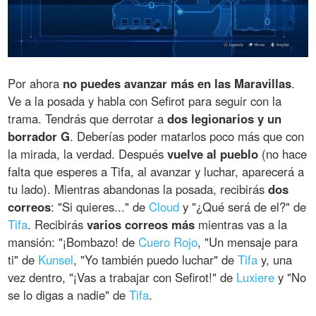
Por ahora
no puedes avanzar más en las Maravillas
.
Ve a la posada y habla con Sefirot para seguir con la
trama. Tendrás que derrotar a
dos legionarios y un
borrador G
. Deberías poder matarlos poco más que con
la mirada, la verdad. Después
vuelve al pueblo
(no hace
falta que esperes a Tifa, al avanzar y luchar, aparecerá a
tu lado). Mientras abandonas la posada, recibirás
dos
correos
: "Si quieres..." de
Cloud
y "¿Qué será de el?" de
Tifa
. Recibirás
varios correos más
mientras vas a la
mansión: "¡Bombazo! de
Cuero Rojo
, "Un mensaje para
ti" de
Kunsel
, "Yo también puedo luchar" de
Tifa
y, una
vez dentro, "¡Vas a trabajar con Sefirot!" de
Luxiere
y "No
se lo digas a nadie" de
Tifa
.