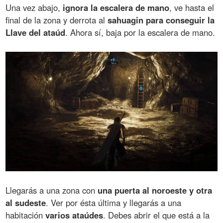
Una vez abajo,
ignora la escalera de mano
, ve hasta el
final de la zona y derrota al
sahuagin para conseguir la
Llave del ataúd
. Ahora sí, baja por la escalera de mano.
Llegarás a una zona con
una puerta al noroeste y otra
al sudeste
. Ver por ésta última y llegarás a una
habitación
varios ataúdes
. Debes abrir el que está a la