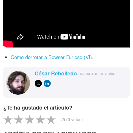
Cómo derrotar a Bowser Furioso (VI)
.
César Rebolledo
REDACTOR DE GUÍAS
¿Te ha gustado el artículo?
-
/5 (
0
votos)