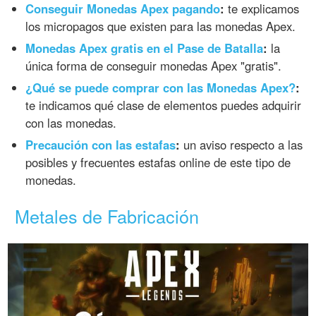
Conseguir Monedas Apex pagando
:
te explicamos
los micropagos que existen para las monedas Apex.
Monedas Apex gratis en el Pase de Batalla
:
la
única forma de conseguir monedas Apex "gratis".
¿Qué se puede comprar con las Monedas Apex?
:
te indicamos qué clase de elementos puedes adquirir
con las monedas.
Precaución con las estafas
:
un aviso respecto a las
posibles y frecuentes estafas online de este tipo de
monedas.
Metales de Fabricación