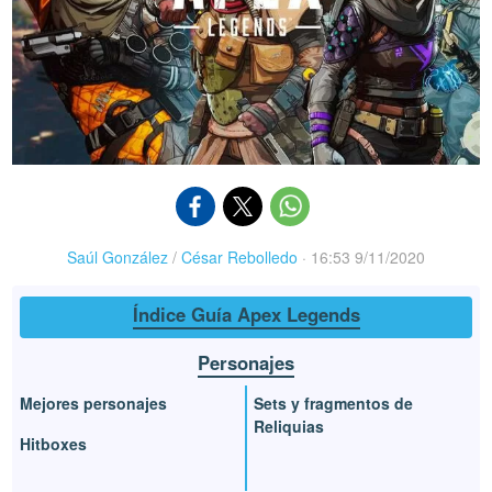
Saúl González
/
César Rebolledo
·
16:53 9/11/2020
Índice Guía Apex Legends
Personajes
Mejores personajes
Sets y fragmentos de
Reliquias
Hitboxes