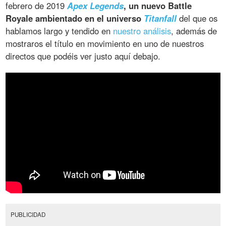
febrero de 2019
Apex Legends
, un nuevo
Battle
Royale
ambientado en el universo
Titanfall
del que os
hablamos largo y tendido en
nuestro análisis
, además de
mostraros el título en movimiento en uno de nuestros
directos que podéis ver justo aquí debajo.
PUBLICIDAD