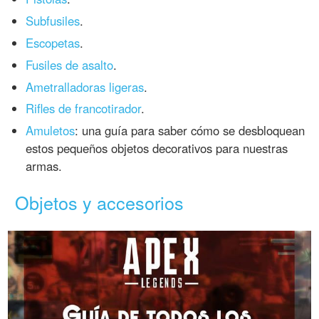
Subfusiles
.
Escopetas
.
Fusiles de asalto
.
Ametralladoras ligeras
.
Rifles de francotirador
.
Amuletos
: una guía para saber cómo se desbloquean
estos pequeños objetos decorativos para nuestras
armas.
Objetos y accesorios