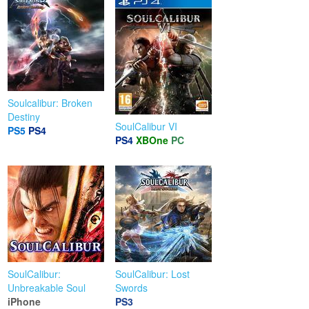
Soulcalibur: Broken
Destiny
SoulCalibur VI
PS5
PS4
PS4
XBOne
PC
SoulCalibur:
SoulCalibur: Lost
Unbreakable Soul
Swords
iPhone
PS3