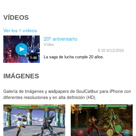
VÍDEOS
Ver los 1 vídeos
20º aniversario
Vídeo
8:20 6/12/2016
La saga de lucha cumple 20 años.
1:48
IMÁGENES
Galería de imágenes y wallpapers de SoulCalibur para iPhone con
diferentes resoluciones y en alta definición (HD).