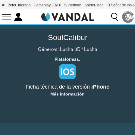
Peter Jackson
Gameplay GTA 6
Superman
Spider-Man
El Señor de los A
SoulCalibur
Género/s:
Lucha 3D
/
Lucha
Plataformas:
Ficha técnica de la versión
iPhone
Más información