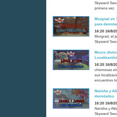
Skyward Swor
primera vez.
Morgrad en 
para derrota
16:20 16/8/2
Morgrad, el j
Skyward Swor
Muros divin
Localizació
16:20 16/8/2
chismosas en
sus localizac
encuentres t
Narisha y Al
derrotarlos
16:20 16/8/2
Narisha y Alé
Skyward Swor