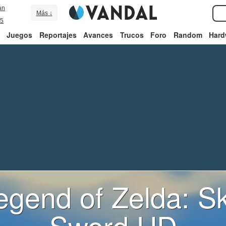
an
Más ↓
5
Juegos
Reportajes
Avances
Trucos
Foro
Random
Hard
egend of Zelda: S
Sword HD