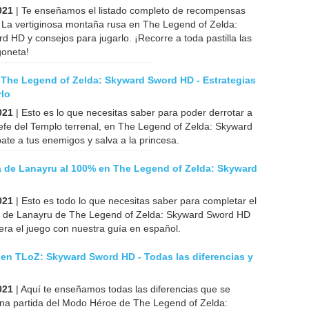
021
| Te enseñamos el listado completo de recompensas
 La vertiginosa montaña rusa en The Legend of Zelda:
 HD y consejos para jugarlo. ¡Recorre a toda pastilla las
goneta!
 The Legend of Zelda: Skyward Sword HD - Estrategias
rlo
021
| Esto es lo que necesitas saber para poder derrotar a
jefe del Templo terrenal, en The Legend of Zelda: Skyward
te a tus enemigos y salva a la princesa.
a de Lanayru al 100% en The Legend of Zelda: Skyward
021
| Esto es todo lo que necesitas saber para completar el
 de Lanayru de The Legend of Zelda: Skyward Sword HD
ra el juego con nuestra guía en español.
en TLoZ: Skyward Sword HD - Todas las diferencias y
021
| Aquí te enseñamos todas las diferencias que se
na partida del Modo Héroe de The Legend of Zelda: