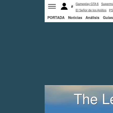
Gameplay GTA 6
Superm
El Señor de los Anillos
PS
PORTADA
Noticias
Análisis
Guías
The L