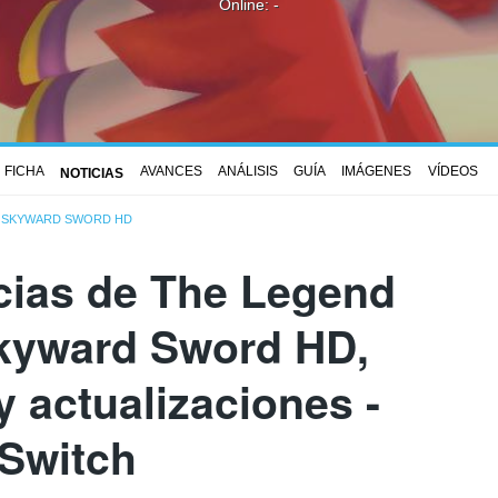
Online: -
FICHA
AVANCES
ANÁLISIS
GUÍA
IMÁGENES
VÍDEOS
NOTICIAS
: SKYWARD SWORD HD
icias de The Legend
Skyward Sword HD,
 actualizaciones -
Switch