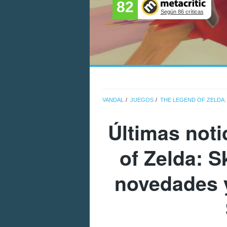
82
Según 86 críticas
VANDAL
JUEGOS
THE LEGEND OF ZELDA
Últimas not
of Zelda: 
novedades y