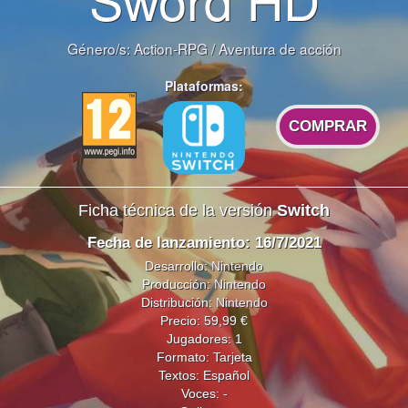
Género/s:
Action-RPG
/
Aventura de acción
Plataformas:
COMPRAR
Ficha técnica de la versión
Switch
Fecha de lanzamiento: 16/7/2021
Desarrollo:
Nintendo
Producción:
Nintendo
Distribución:
Nintendo
Precio: 59,99 €
Jugadores: 1
Formato: Tarjeta
Textos: Español
Voces: -