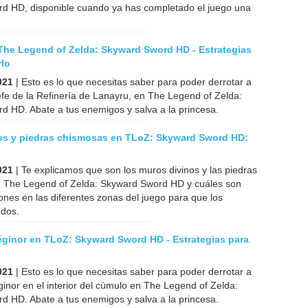
d HD, disponible cuando ya has completado el juego una
The Legend of Zelda: Skyward Sword HD - Estrategias
rlo
021
| Esto es lo que necesitas saber para poder derrotar a
efe de la Refinería de Lanayru, en The Legend of Zelda:
d HD. Abate a tus enemigos y salva a la princesa.
os y piedras chismosas en TLoZ: Skyward Sword HD:
n
021
| Te explicamos que son los muros divinos y las piedras
 The Legend of Zelda: Skyward Sword HD y cuáles son
iones en las diferentes zonas del juego para que los
odos.
éginor en TLoZ: Skyward Sword HD - Estrategias para
021
| Esto es lo que necesitas saber para poder derrotar a
ginor en el interior del cúmulo en The Legend of Zelda:
d HD. Abate a tus enemigos y salva a la princesa.