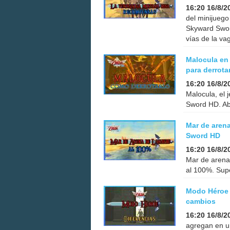
16:20 16/8/2
del minijuego
Skyward Sword
vías de la va
Malocula en
para derrota
16:20 16/8/2
Malocula, el 
Sword HD. Aba
Mar de aren
Sword HD
16:20 16/8/2
Mar de arena
al 100%. Supe
Modo Héroe 
cambios
16:20 16/8/2
agregan en u