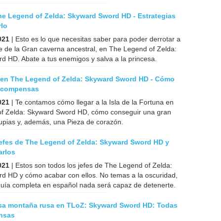
he Legend of Zelda: Skyward Sword HD - Estrategias
rlo
021
| Esto es lo que necesitas saber para poder derrotar a
fe de la Gran caverna ancestral, en The Legend of Zelda:
d HD. Abate a tus enemigos y salva a la princesa.
a en The Legend of Zelda: Skyward Sword HD - Cómo
recompensas
021
| Te contamos cómo llegar a la Isla de la Fortuna en
f Zelda: Skyward Sword HD, cómo conseguir una gran
upias y, además, una Pieza de corazón.
efes de The Legend of Zelda: Skyward Sword HD y
arlos
021
| Estos son todos los jefes de The Legend of Zelda:
d HD y cómo acabar con ellos. No temas a la oscuridad,
guía completa en español nada será capaz de detenerte.
osa montaña rusa en TLoZ: Skyward Sword HD: Todas
nsas