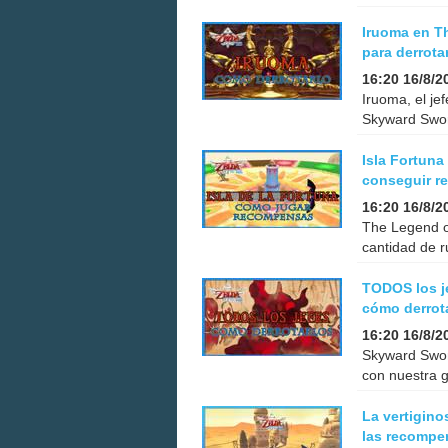
Iruoma en T
para derrota
16:20 16/8/2
Iruoma, el je
Skyward Swor
Isla Fortun
conseguir 
16:20 16/8/2
The Legend o
cantidad de r
TODOS los j
cómo derrot
16:20 16/8/2
Skyward Swor
con nuestra 
La vertigin
las recompe