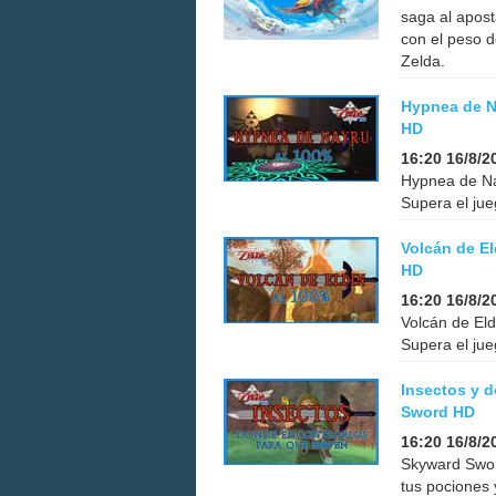
saga al apost
con el peso d
Zelda.
Hypnea de N
HD
16:20 16/8/2
Hypnea de Na
Supera el jue
Volcán de E
HD
16:20 16/8/2
Volcán de El
Supera el jue
Insectos y 
Sword HD
16:20 16/8/2
Skyward Swor
tus pociones 