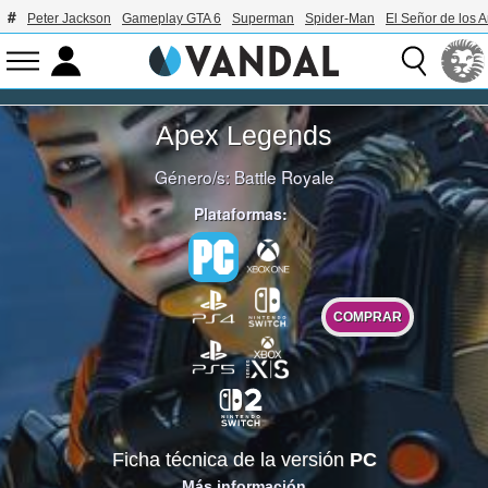
Peter Jackson
Gameplay GTA 6
Superman
Spider-Man
El Señor de los A
Apex Legends
Género/s:
Battle Royale
Plataformas:
COMPRAR
Ficha técnica de la versión
PC
Más información