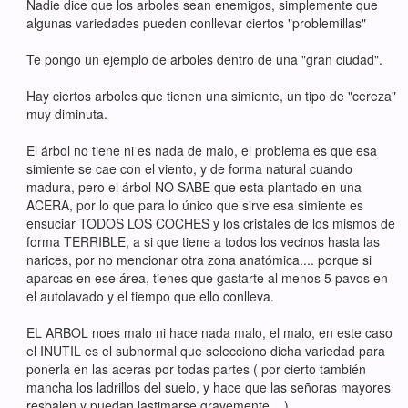
Nadie dice que los arboles sean enemigos, simplemente que
algunas variedades pueden conllevar ciertos "problemillas"
Te pongo un ejemplo de arboles dentro de una "gran ciudad".
Hay ciertos arboles que tienen una simiente, un tipo de "cereza"
muy diminuta.
El árbol no tiene ni es nada de malo, el problema es que esa
simiente se cae con el viento, y de forma natural cuando
madura, pero el árbol NO SABE que esta plantado en una
ACERA, por lo que para lo único que sirve esa simiente es
ensuciar TODOS LOS COCHES y los cristales de los mismos de
forma TERRIBLE, a si que tiene a todos los vecinos hasta las
narices, por no mencionar otra zona anatómica.... porque si
aparcas en ese área, tienes que gastarte al menos 5 pavos en
el autolavado y el tiempo que ello conlleva.
EL ARBOL noes malo ni hace nada malo, el malo, en este caso
el INUTIL es el subnormal que selecciono dicha variedad para
ponerla en las aceras por todas partes ( por cierto también
mancha los ladrillos del suelo, y hace que las señoras mayores
resbalen y puedan lastimarse gravemente... )