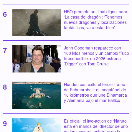
HBO promete un 'final digno' para
'La casa del dragón': 'Tenemos
nuevos dragones y localizaciones
fantásticas, va a estar bien'
John Goodman reaparece con
100 kilos menos y un cambio físico
irreconocible: en 2026 estrena
'Digger' con Tom Cruise
Hunden con éxito el tercer tramo
de Fehmarnbelt: el megatúnel de
18 kilómetros que une Dinamarca
y Alemania bajo el mar Báltico
Es oficial: el live-action de 'Naruto'
está en manos del director de uno
de los mayores estrenos de la