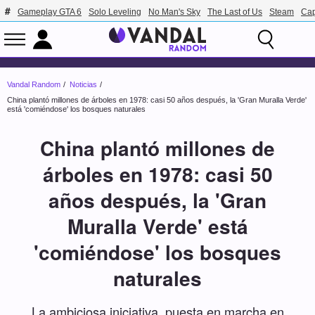
Gameplay GTA 6
Solo Leveling
No Man's Sky
The Last of Us
Steam
Ca
Vandal Random
Noticias
China plantó millones de árboles en 1978: casi 50 años después, la 'Gran Muralla Verde'
está 'comiéndose' los bosques naturales
China plantó millones de
árboles en 1978: casi 50
años después, la 'Gran
Muralla Verde' está
'comiéndose' los bosques
naturales
La ambiciosa iniciativa, puesta en marcha en