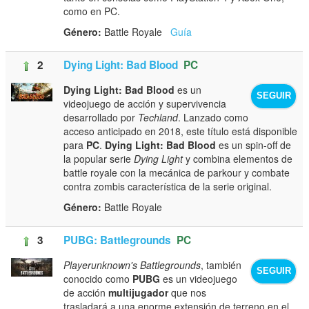
como en PC.
Género:
Battle Royale
Guía
2
Dying Light: Bad Blood
PC
Dying Light: Bad Blood
es un
SEGUIR
videojuego de acción y supervivencia
desarrollado por
Techland
. Lanzado como
acceso anticipado en 2018, este título está disponible
para
PC
.
Dying Light: Bad Blood
es un spin-off de
la popular serie
Dying Light
y combina elementos de
battle royale con la mecánica de parkour y combate
contra zombis característica de la serie original.
Género:
Battle Royale
3
PUBG: Battlegrounds
PC
Playerunknown's Battlegrounds
, también
SEGUIR
conocido como
PUBG
es un videojuego
de acción
multijugador
que nos
trasladará a una enorme extensión de terreno en el