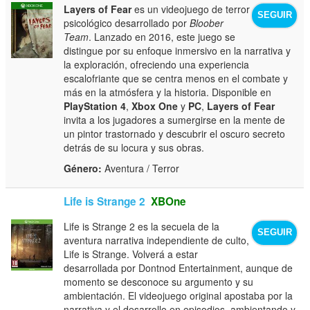
Layers of Fear
es un videojuego de terror
SEGUIR
psicológico desarrollado por
Bloober
Team
. Lanzado en 2016, este juego se
distingue por su enfoque inmersivo en la narrativa y
la exploración, ofreciendo una experiencia
escalofriante que se centra menos en el combate y
más en la atmósfera y la historia. Disponible en
PlayStation 4
,
Xbox One
y
PC
,
Layers of Fear
invita a los jugadores a sumergirse en la mente de
un pintor trastornado y descubrir el oscuro secreto
detrás de su locura y sus obras.
Género:
Aventura / Terror
Life is Strange 2
XBOne
Life is Strange 2 es la secuela de la
SEGUIR
aventura narrativa independiente de culto,
Life is Strange. Volverá a estar
desarrollada por Dontnod Entertainment, aunque de
momento se desconoce su argumento y su
ambientación. El videojuego original apostaba por la
narrativa y el desarrollo en episodios, ambientando y