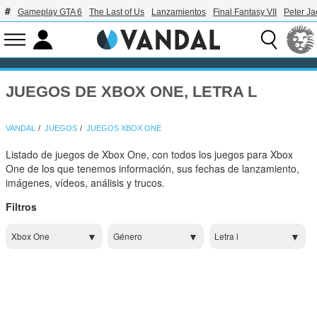
Gameplay GTA 6
The Last of Us
Lanzamientos
Final Fantasy VII
Peter J
JUEGOS DE XBOX ONE, LETRA L
VANDAL
JUEGOS
JUEGOS XBOX ONE
Listado de juegos de Xbox One, con todos los juegos para Xbox
One de los que tenemos información, sus fechas de lanzamiento,
imágenes, vídeos, análisis y trucos.
Filtros
Xbox One
Género
Letra l