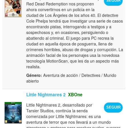
SEGUIR
Red Dead Redemption nos proponen
ahora convertirnos en un policía en la
ciudad de Los Ángeles de los años 40. El detective
Cole Phelps tendrá que investigar una serie de casos
encontrando pistas, interrogando a testigos y a
sospechosos y, en ocasiones, persiguiendo o
abatiendo al criminal. El juego para PC recrea la
ciudad en aquella época de posguerra, llena de
crímenes horribles, abuso de drogas y corrupción. La
animación facial de los personajes usa la novedosa
tecnología MotionScan, que les da un aspecto más
realista.
Género:
Aventura de acción / Detectives / Mundo
abierto
Little Nightmares 2
XBOne
Little Nightmares 2, desarrollado por
SEGUIR
Tarsier Studios, continúa la senda
comenzada por Little Nightmares: es una
aventura de terror que nos llevará a un mundo
gigantesco y grotesco para resolver puzles, superar