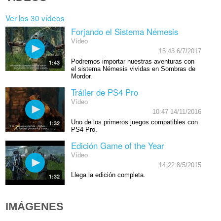
Ver los 30 vídeos
Forjando el Sistema Némesis
Vídeo
15:43 6/7/2017
Podremos importar nuestras aventuras con
1:43
el sistema Némesis vividas en Sombras de
Mordor.
Tráiler de PS4 Pro
Vídeo
10:47 14/11/2016
Uno de los primeros juegos compatibles con
1:32
PS4 Pro.
Edición Game of the Year
Vídeo
14:22 8/5/2015
Llega la edición completa.
1:32
IMÁGENES