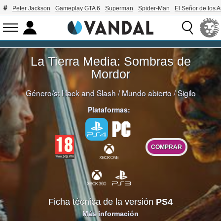
Peter Jackson
Gameplay GTA 6
Superman
Spider-Man
El Señor de los A
La Tierra Media: Sombras de
Mordor
Género/s:
Hack and Slash
/
Mundo abierto
/
Sigilo
Plataformas:
COMPRAR
Ficha técnica de la versión
PS4
Más información