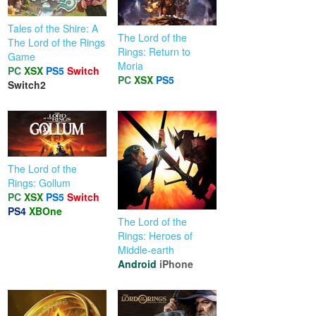
Tales of the Shire: A
The Lord of the
The Lord of the Rings
Rings: Return to
Game
Moria
PC
XSX
PS5
Switch
PC
XSX
PS5
Switch2
The Lord of the
Rings: Gollum
PC
XSX
PS5
Switch
PS4
XBOne
The Lord of the
Rings: Heroes of
Middle-earth
Android
iPhone